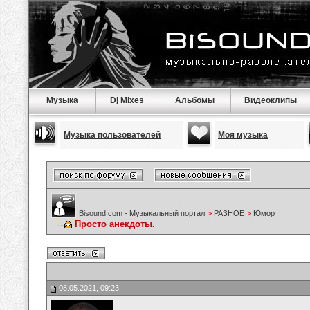
Музыка
Dj Mixes
Альбомы
Видеоклипы
Музыка пользователей
Моя музыка
Bisound.com - Музыкальный портал
>
РАЗНОЕ
>
Юмор
Просто анекдоты.
08.05.2021, 09:23