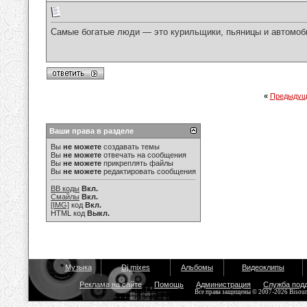
Самые богатые люди — это курильщики, пьяницы и автомобил
«
Предыдущ
Ваши права в разделе
Вы
не можете
создавать темы
Вы
не можете
отвечать на сообщения
Вы
не можете
прикреплять файлы
Вы
не можете
редактировать сообщения
BB коды
Вкл.
Смайлы
Вкл.
[IMG]
код
Вкл.
HTML код
Выкл.
Музыка
Dj mixes
Альбомы
Видеоклипы
Реклама на сайте
Помощь
Администрация
Служба под
Все права защищены © 2007-2026 Bisou