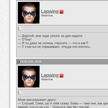
Lapwing
Любитель
— Дорогой, мне надо уехать на две недели.
— О"kеу!
— И ты даже не хочешь спросить — что и как?!
— У счастья не спрашивают, откуда оно взялось.
08.05.2021, 09:26
Lapwing
Любитель
Моня рассказывает другу:
— Слушай, Сема, шо я тебе скажу. Бабы — таки они, как цыг
шепчет что-то на ухо... Очнулся уже без трусов!