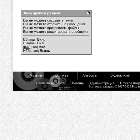
Ваши права в разделе
Вы
не можете
создавать темы
Вы
не можете
отвечать на сообщения
Вы
не можете
прикреплять файлы
Вы
не можете
редактировать сообщения
BB коды
Вкл.
Смайлы
Вкл.
[IMG]
код
Вкл.
HTML код
Выкл.
Музыка
Dj mixes
Альбомы
Видеоклипы
Реклама на сайте
Помощь
Администрация
Служба под
Все права защищены © 2007-2026 Bisou