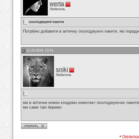
werta
Любитель
охолоджуючі пакети
Потрібно добавити в аптечку охолоджуючі пакети, які поради
11.10.2024, 13:51
sniki
Любитель
ми в аптечки кожен кладемо комплект охолоджуючих пакетів
ми саме такі беремо
«
Предыдущ