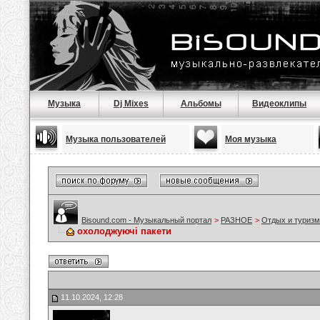
Музыка
Dj Mixes
Альбомы
Видеоклипы
Музыка пользователей
Моя музыка
Bisound.com - Музыкальный портал
>
РАЗНОЕ
>
Отдых и туризм
охолоджуючі пакети
11.10.2024, 12:28