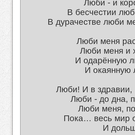
Люби - и кор
В бесчестии люб
В дурачестве люби м
Люби меня рас
Люби меня и
И одарённую л
И окаянную 
Люби! И в здравии,
Люби - до дна, 
Люби меня, п
Пока… весь мир 
И доль