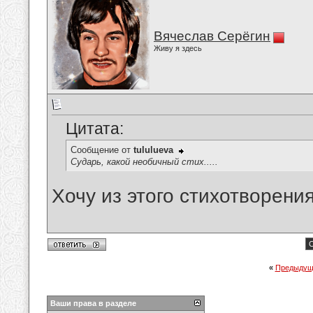
Вячеслав Серёгин
Живу я здесь
Цитата:
Сообщение от
tululueva
Сударь, какой необичный стих.....
Хочу из этого стихотворени
С
«
Предыдущ
Ваши права в разделе