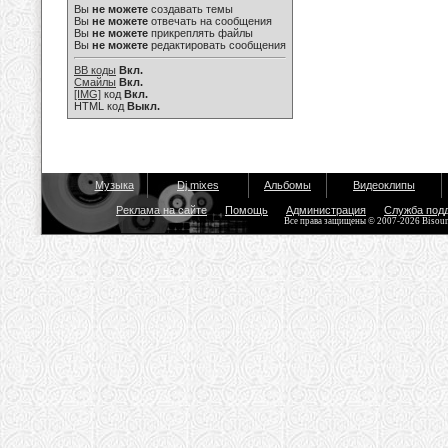
Вы
не можете
создавать темы
Вы
не можете
отвечать на сообщения
Вы
не можете
прикреплять файлы
Вы
не можете
редактировать сообщения
BB коды
Вкл.
Смайлы
Вкл.
[IMG]
код
Вкл.
HTML код
Выкл.
Музыка
Dj mixes
Альбомы
Видеоклипы
Реклама на сайте
Помощь
Администрация
Служба под
Все права защищены © 2007-2026 Bisou