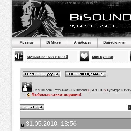
Музыка
Dj Mixes
Альбомы
Видеоклипы
Музыка пользователей
Моя музыка
Bisound.com - Музыкальный портал
>
РАЗНОЕ
>
Культура и Иск
Любимые стихотворения!
С
31.05.2010, 13:56