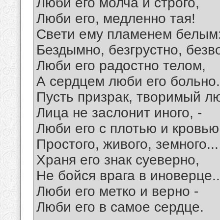
Люби его молча и строго,
Люби его, медленно тая!
Свети ему пламенем белым
Бездымно, безгрустно, безв
Люби его радостно телом,
А сердцем люби его больно.
Пусть призрак, творимый л
Лица не заслонит иного, -
Люби его с плотью и кровью
Простого, живого, земного...
Храня его знак суеверно,
Не бойся врага в иноверце..
Люби его метко и верно -
Люби его в самое сердце.