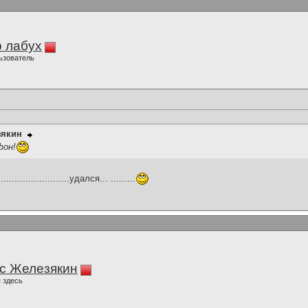
 лабух
ьзователь
зякин
фон!
...................удался... .........
с Железякин
 здесь