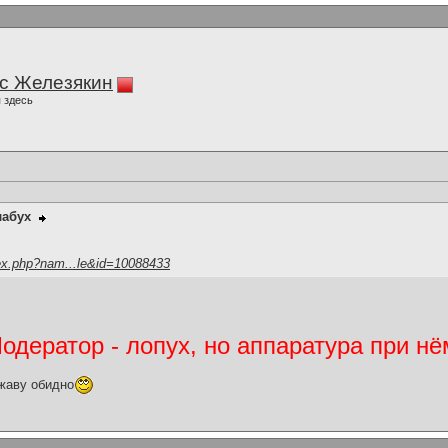
с Железякин
 здесь
лабух
ex.php?nam...le&id=10088433
дератор - лопух, но аппаратура при нё
жаву обидно