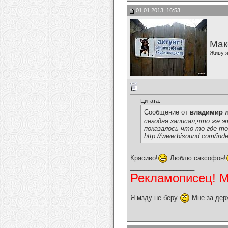
01.01.2013, 16:53
Мак
Живу я
Цитата:
Сообщение от
владимир 
сегодня записал,что же это
показалось что то где то сп
http://www.bisound.com/ind
Красиво!
Люблю саксофон!
__________________
Рекламописец! Мо
Я мзду не беру
Мне за дер