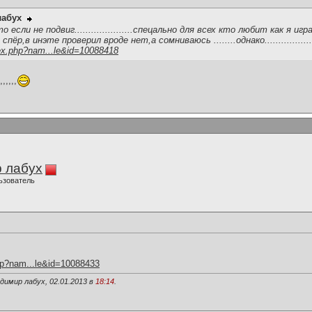
лабух
 если не подвиг.....................спецально для всех кто любит как я иг
ёр,в инэте проверил вроде нет,а сомниваюсь ........однако.................
ex.php?nam...le&id=10088418
,,,,
 лабух
ьзователь
hp?nam...le&id=10088433
димир лабух, 02.01.2013 в
18:14
.