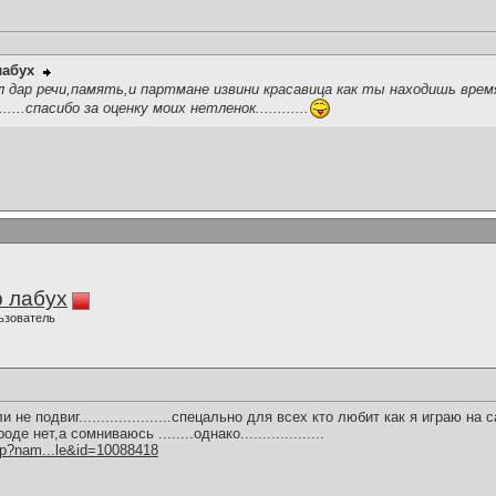
лабух
л дар речи,память,и партмане извини красавица как ты находишь врем
......спасибо за оценку моих нетленок............
 лабух
ьзователь
 не подвиг.....................спецально для всех кто любит как я играю на 
е нет,а сомниваюсь ........однако...................
hp?nam...le&id=10088418