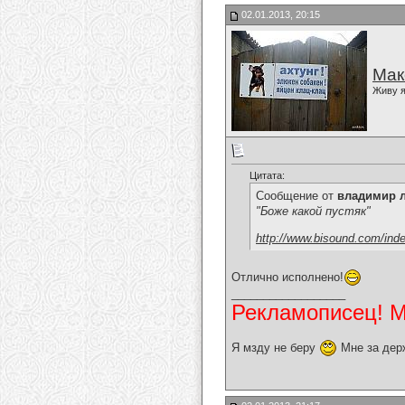
02.01.2013, 20:15
Мак
Живу я
Цитата:
Сообщение от
владимир 
"Боже какой пустяк"
http://www.bisound.com/ind
Отлично исполнено!
__________________
Рекламописец! Мо
Я мзду не беру
Мне за дер