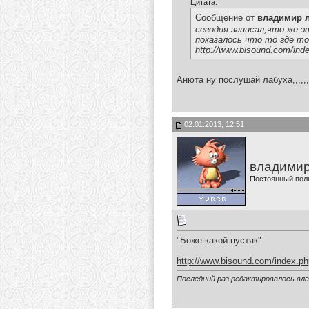
Цитата:
Сообщение от
владимир 
сегодня записал,что же это
показалось что то где то сп
http://www.bisound.com/ind
Анюта ну послушай лабуха,,,,,,,,
02.01.2013, 12:51
владимир
Постоянный пол
"Боже какой пустяк"
http://www.bisound.com/index.p
Последний раз редактировалось вла