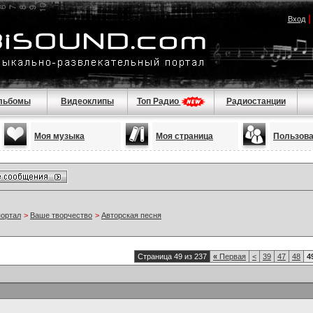
Вход
льбомы
Видеоклипы
Топ Радио
Радиостанции
Моя музыка
Моя страница
Пользов
портал
>
Ваше творчество
>
Авторская песня
Страница 49 из 237
«
Первая
<
39
47
48
4