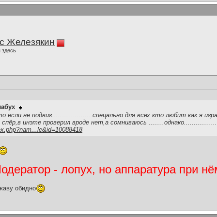
с Железякин
 здесь
лабух
 если не подвиг.....................спецально для всех кто любит как я иг
ёр,в инэте проверил вроде нет,а сомниваюсь ........однако.................
ex.php?nam...le&id=10088418
дератор - лопух, но аппаратура при нё
жаву обидно