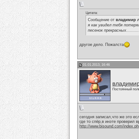
Цитата:
Сообщение от
владимир 
я как увидел тебя потеря
песенок прекрасных..........
другое дело. Пожалста
01.01.2013, 16:46
владимир
Постоянный пол
сегодня записал,что же это если
где то спёр,в инэте проверил врод
http://www.bisound.com/index.p