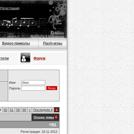
|
Регистрация
Помощь
Добавить в избранное
Видео приколы
Flash-игры
атели
Форум
Имя
Пароль
9
50
51
59
99
>
Последняя
»
Опции темы
#
481
Регистрация: 18.11.2012