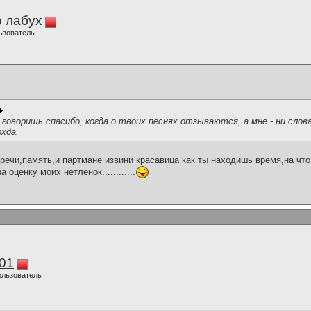
 лабух
ьзователь
говоришь спасибо, когда о твоих песнях отзываются, а мне - ни слов
хда.
 речи,память,и партмане извини красавица как ты находишь время,на что
за оценку моих нетленок............
01
ользователь