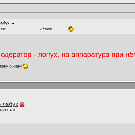
лабух
........................удался... .........
дератор - лопух, но аппаратура при нё
жаву обидно
 лабух
ьзователь