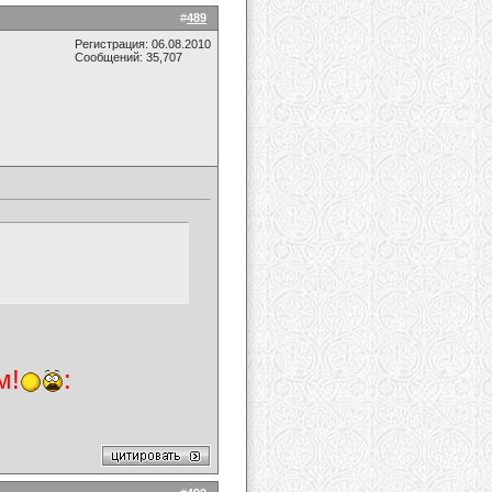
#
489
Регистрация: 06.08.2010
Сообщений: 35,707
м!
: