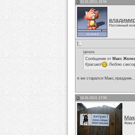
01.01.2013, 16:56
владимир
Постоянный пол
Цитата:
Сообщение от
Макс Желе
Красиво!
Люблю саксо
я же старался Макс,праздник.........
01.01.2013, 17:00
Мак
Живу я