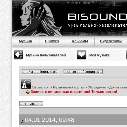
Музыка
Dj Mixes
Альбомы
Видеоклипы
Музыка пользователей
Моя музыка
Bisound.com - Музыкальный портал
>
Обсуждения
>
Другие стил
Записи с виниловых пластинок! Только ретро!
04.01.2014, 09:48