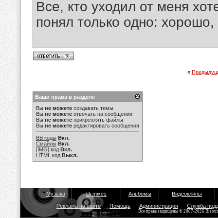
Все, кто уходил от меня хот
понял только одно: хорошо,
«
Предыдущ
Ваши права в разделе
Вы
не можете
создавать темы
Вы
не можете
отвечать на сообщения
Вы
не можете
прикреплять файлы
Вы
не можете
редактировать сообщения
BB коды
Вкл.
Смайлы
Вкл.
[IMG]
код
Вкл.
HTML код
Выкл.
Музыка
Dj mixes
Альбомы
Видеоклипы
Реклама на сайте
Помощь
Администрация
Служба под
Все права защищены © 2007-2026 Bisou