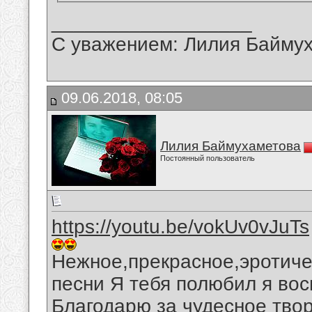
__________________
С уважением: Лилия Байму
09.06.2018, 08:05
Лилия Баймухаметова
Постоянный пользователь
https://youtu.be/vokUv0vJuTs
Нежное,прекрасное,эротиче
песни Я тебя полюбил я во
Благодарю за чудесное тво