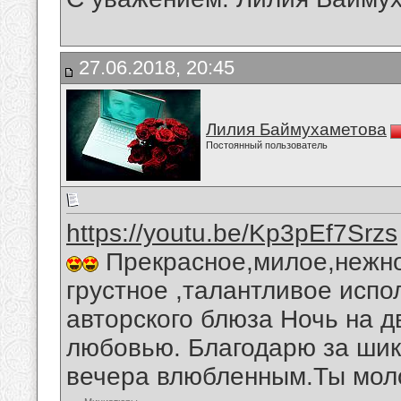
27.06.2018, 20:45
Лилия Баймухаметова
Постоянный пользователь
https://youtu.be/Kp3pEf7Srzs
Прекрасное,милое,нежно
грустное ,талантливое испо
авторского блюза Ночь на 
любовью. Благодарю за шик
вечера влюбленным.Ты моло