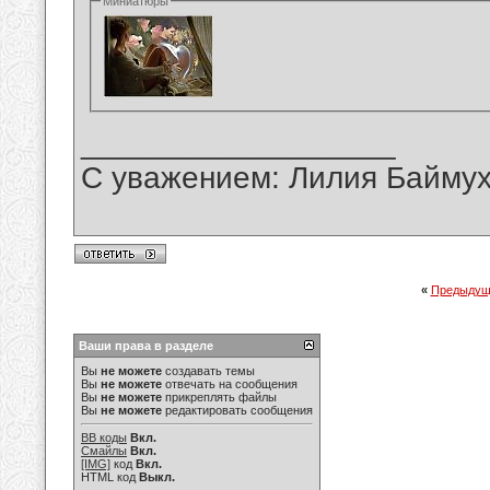
Миниатюры
__________________
С уважением: Лилия Байму
«
Предыдущ
Ваши права в разделе
Вы
не можете
создавать темы
Вы
не можете
отвечать на сообщения
Вы
не можете
прикреплять файлы
Вы
не можете
редактировать сообщения
BB коды
Вкл.
Смайлы
Вкл.
[IMG]
код
Вкл.
HTML код
Выкл.