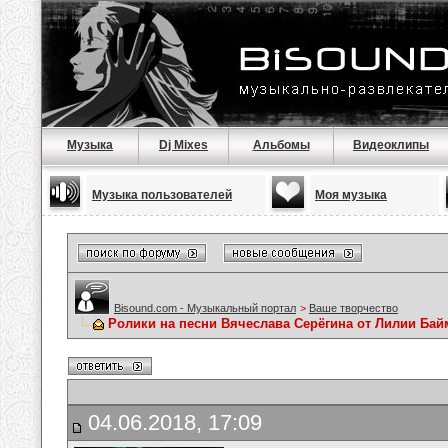
Музыка
Dj Mixes
Альбомы
Видеоклипы
Музыка пользователей
Моя музыка
Bisound.com - Музыкальный портал
>
Ваше творчество
Ролики на песни Вячеслава Серёгина от Лилии Ба
04.06.2018, 17:09