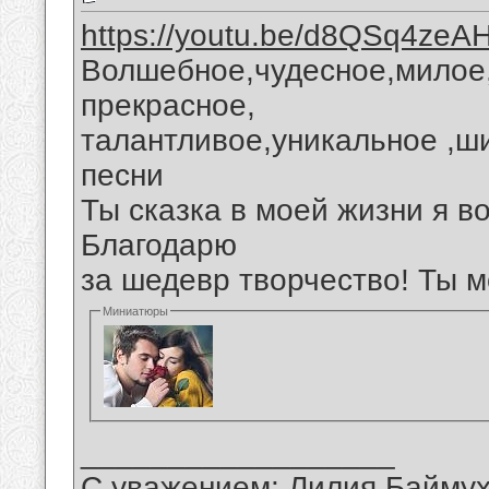
https://youtu.be/d8QSq4zeA
Волшебное,чудесное,милое
прекрасное,
талантливое,уникальное ,ш
песни
Ты сказка в моей жизни я 
Благодарю
за шедевр творчество! Ты м
Миниатюры
__________________
С уважением: Лилия Байму