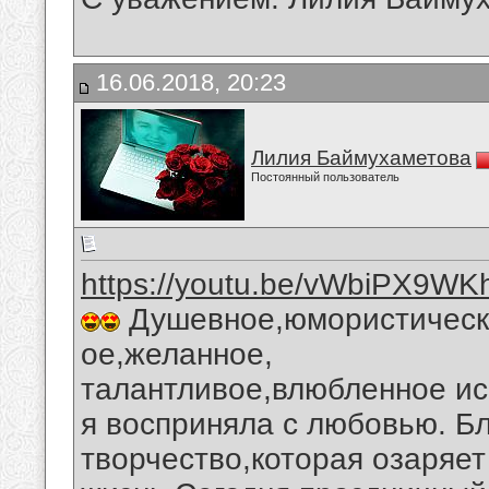
16.06.2018, 20:23
Лилия Баймухаметова
Постоянный пользователь
https://youtu.be/vWbiPX9WK
Душевное,юмористическо
ое,желанное,
талантливое,влюбленное ис
я восприняла с любовью. Б
творчество,которая озаряе