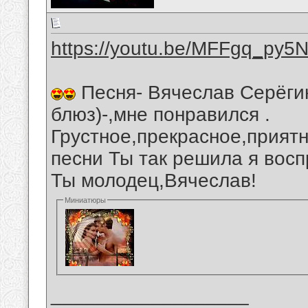
https://youtu.be/MFFgq_py5
Песня- Вячеслав Серёги
блюз)-,мне понравился .
Грустное,прекрасное,прият
песни Ты так решила я восп
Ты молодец,Вячеслав!
Миниатюры
__________________