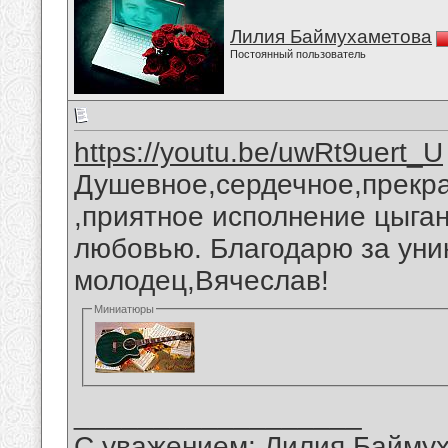
Лилия Баймухаметова
Постоянный пользователь
https://youtu.be/uwRt9uert_U
Душевное,сердечное,прекр
,приятное исполнение цыган
любовью. Благодарю за уни
молодец,Вячеслав!
Миниатюры
__________________
С уважением: Лилия Байму