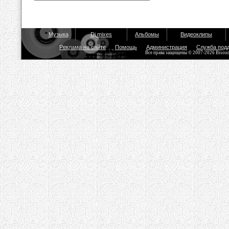
Музыка
Dj mixes
Альбомы
Видеоклипы
Реклама на сайте
Помощь
Администрация
Служба под
Все права защищены © 2007-2026 Bisou