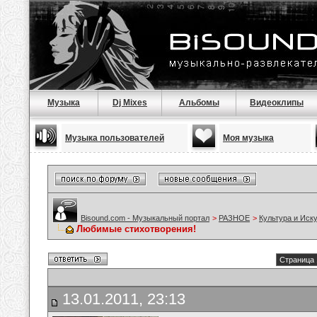
Музыка
Dj Mixes
Альбомы
Видеоклипы
Музыка пользователей
Моя музыка
Bisound.com - Музыкальный портал
>
РАЗНОЕ
>
Культура и Иск
Любимые стихотворения!
Страница 
13.01.2011, 23:13