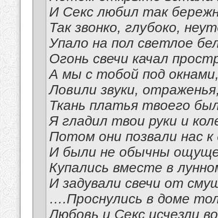
И Секс любил так бережн
Так звонко, глубоко, не
Упало на пол светлое бел
Огонь свечи качал прост
А мы с тобой под окнами
Ловили звуки, отраженья
Ткань платья твоего был
Я гладил твои руки и кол
Потом они позвали нас к
И были не обычны ощуще
Купались вместе в лунно
И задували свечи от сму
….Проснулись в доме тол
Любовь и Секс исчезли в