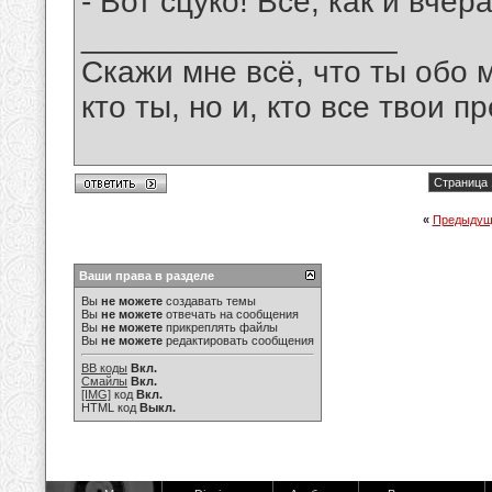
- Вот сцуко! Всё, как и вчера
__________________
Скажи мне всё, что ты обо 
кто ты, но и, кто все твои пр
Страница 
«
Предыдущ
Ваши права в разделе
Вы
не можете
создавать темы
Вы
не можете
отвечать на сообщения
Вы
не можете
прикреплять файлы
Вы
не можете
редактировать сообщения
BB коды
Вкл.
Смайлы
Вкл.
[IMG]
код
Вкл.
HTML код
Выкл.