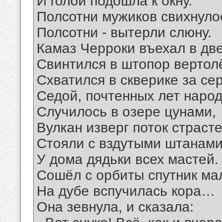
И голой подошла к окну.
Полсотни мужиков свихнуло
Полсотни - вытерли слюну.
Камаз Черроки въехал в две
Свинтился в штопор вертолё
Схватился в скверике за се
Седой, почтенных лет народ
Случилось в озере цунами,
Вулкан изверг поток страсте
Стояли с вздутыми штанам
У дома дядьки всех мастей.
Сошёл с орбиты спутник ма
На дубе вспучилась кора…
Она зевнула, и сказала: