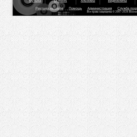
Музыка
Dj mixes
Альбомы
Видеоклипы
Реклама на сайте
Помощь
Администрация
Служба под
Все права защищены © 2007-2026 Bisou