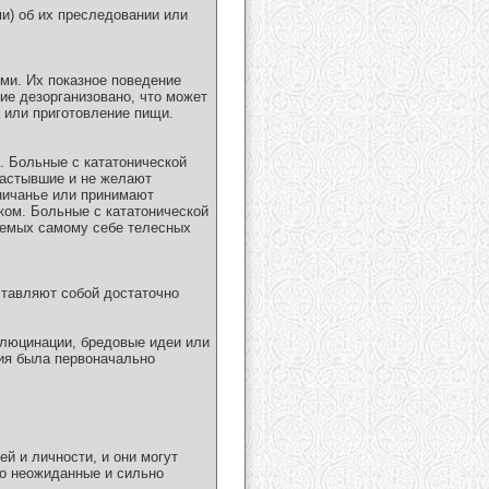
) об их преследовании или
ми. Их показное поведение
е дезорганизовано, что может
 или приготовление пищи.
. Больные с кататонической
застывшие и не желают
ничанье или принимают
ком. Больные с кататонической
яемых самому себе телесных
ставляют собой достаточно
люцинации, бредовые идеи или
ния была первоначально
й и личности, и они могут
но неожиданные и сильно