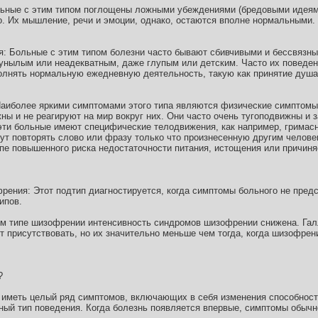
ьные с этим типом поглощены ложными убеждениями (бредовыми идеями
бо. Их мышление, речи и эмоции, однако, остаются вполне нормальными.
: Больные с этим типом болезни часто бывают сбивчивыми и бессвязны
нылым или неадекватным, даже глупым или детским. Часто их поведени
олнять нормальную ежедневную деятельность, такую как принятие душа
аиболее яркими симптомами этого типа являются физические симптомы
ы и не реагируют на мир вокруг них. Они часто очень тугоподвижны и 
 эти больные имеют специфические телодвижения, как например, гримас
гут повторять слово или фразу только что произнесенную другим челове
пе повышенного риска недостаточности питания, истощения или причин
ния: Этот подтип диагностируется, когда симптомы больного не пред
ипов.
ом типе шизофрении интенсивность синдромов шизофрении снижена. Гал
т присутствовать, но их значительно меньше чем тогда, когда шизофре
?
иметь целый ряд симптомов, включающих в себя изменения способносте
зный тип поведения. Когда болезнь появляется впервые, симптомы обыч