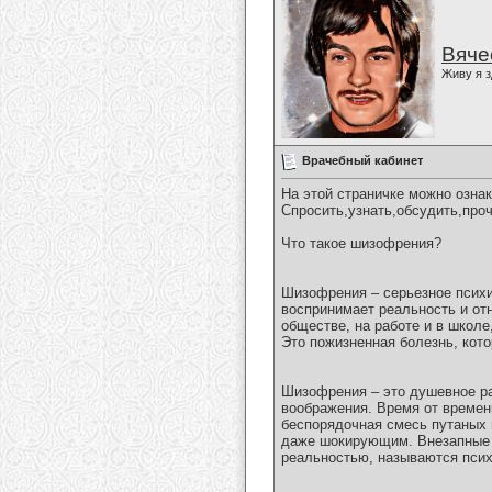
Вяче
Живу я з
Врачебный кабинет
На этой страничке можно озна
Спросить,узнать,обсудить,прочи
Что такое шизофрения?
Шизофрения – серьезное психич
воспринимает реальность и от
обществе, на работе и в школ
Это пожизненная болезнь, кот
Шизофрения – это душевное ра
воображения. Время от времен
беспорядочная смесь путаных 
даже шокирующим. Внезапные и
реальностью, называются псих