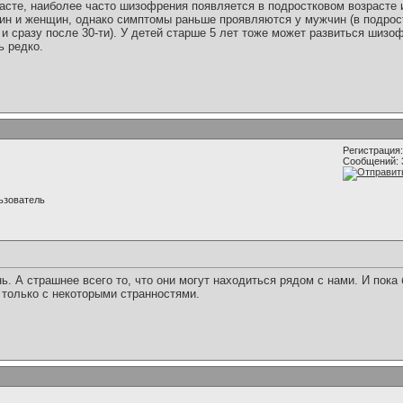
асте, наиболее часто шизофрения появляется в подростковом возрасте и
ин и женщин, однако симптомы раньше проявляются у мужчин (в подрост
и и сразу после 30-ти). У детей старше 5 лет тоже может развиться шизо
ь редко.
Регистрация:
Сообщений: 
ьзователь
. А страшнее всего то, что они могут находиться рядом с нами. И пока
только с некоторыми странностями.