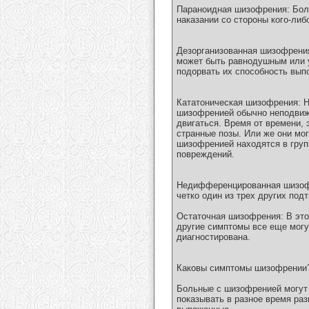
Параноидная шизофрения: Бол
наказании со стороны кого-ли
Дезорганизованная шизофрения
может быть равнодушным или у
подорвать их способность вып
Кататоническая шизофрения: Н
шизофренией обычно неподвижн
двигаться. Время от времени,
странные позы. Или же они мо
шизофренией находятся в груп
повреждений.
Недифференцированная шизофре
четко один из трех других подт
Остаточная шизофрения: В эт
другие симптомы все еще могу
диагностирована.
Каковы симптомы шизофрении
Больные с шизофренией могут 
показывать в разное время ра