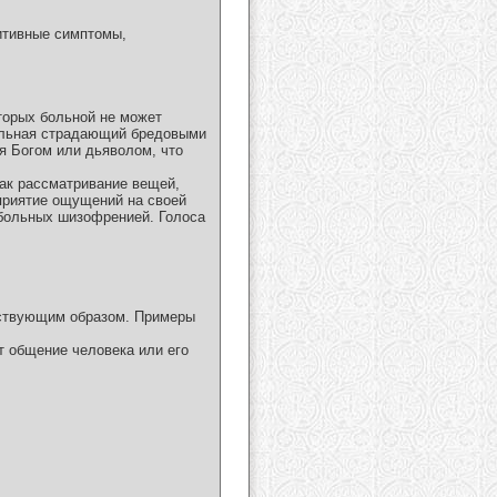
итивные симптомы,
торых больной не может
больная страдающий бредовыми
ся Богом или дьяволом, что
ак рассматривание вещей,
сприятие ощущений на своей
 больных шизофренией. Голоса
тствующим образом. Примеры
 общение человека или его