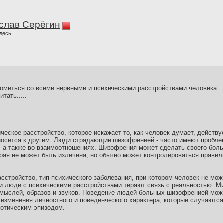
слав Серёгин
десь
комиться со всеми нервными и психическими расстройствами человека.
тать.....
еское расстройство, которое искажает то, как человек думает, действу
носится к другим. Люди страдающие шизофренией - часто имеют пробл
е, а также во взаимоотношениях. Шизофрения может сделать своего бол
орая не может быть излечена, но обычно может контролироваться прави
сстройство, тип психического заболевания, при котором человек не мож
и люди с психическими расстройствами теряют связь с реальностью. М
мыслей, образов и звуков. Поведение людей больных шизофренией мож
зменения личностного и поведенческого характера, которые случаются 
отическим эпизодом.