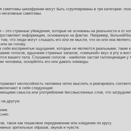
 симптомы шизофрении могут быть сгруппированы в три категории: поз
 негативные симптомы.
 – это странные убеждения, которые не основаны на реальности и от ко
редоставляют информацию, основанную на фактах. Например, больной/
том, что люди могут слышать его или ее мысли, что он или она являет
или ее голову.
 себя воспринятые ощущения, которые не являются реальными, такие к
ушание голосов, вдыхание странных запахов, «смешной» вкус в рту и во
ается вашего тела. Слушание голосов - наиболее частая галлюцинация у
ие человека, оскорблять его или давать команды.
тражают неспособность человека четко мыслить и реагировать соотве
 включают в себя следующие:
меющими смысла или употребление бессмысленных слов, что затрудняет
 на другую.
ения.
сьмо.
в, такое как пошаговое передвижение или хождение по кругу.
вных зрительных образов, звуков и чувств.