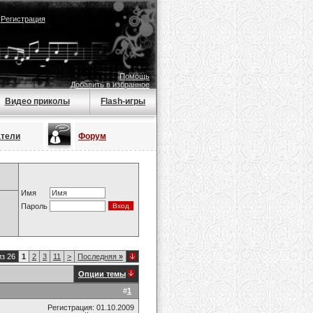
|
Регистрация
Помощь
Добавить в избранное
Видео приколы
Flash-игры
атели
Форум
Имя
Пароль
из 26
1
2
3
11
>
Последняя
»
Опции темы
#
1
Регистрация: 01.10.2009