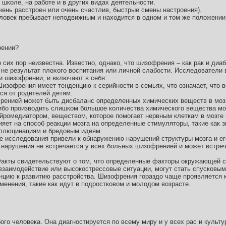
школе, на работе и в других видах деятельности.
чень расстроен или очень счастлив, быстрые смены настроения).
человек пребывает неподвижным и находится в одном и том же положени
рении?
сих пор неизвестна. Известно, однако, что шизофрения – как рак и диаб
 не результат плохого воспитания или личной слабости. Исследователи
ии шизофрении, и включают в себя:
Шизофрения имеет тенденцию к серийности в семьях, что означает, что 
я от родителей детям.
ренией может быть дисбаланс определенных химических веществ в мозг
бо производить слишком большое количества химического вещества моз
йромедиатором, веществом, которое помогает нервным клеткам в мозге
яет на способ реакции мозга на определенные стимуляторы, такие как з
аллюцинациям и бредовым идеям.
 исследования привели к обнаружению нарушений структуры мозга и ег
 нарушения не встречается у всех больных шизофренией и может встреч
кты свидетельствуют о том, что определенные факторы окружающей ср
взаимодействие или высокострессовые ситуации, могут стать спусковы
цию к развитию расстройства. Шизофрения гораздо чаще проявляется к
менения, такие как идут в подростковом и молодом возрасте.
о человека. Она диагностируется по всему миру и у всех рас и культур