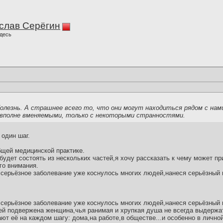
слав Серёгин
десь
лезнь. А страшнее всего то, что они могут находиться рядом с нами.
вполне вменяемыми, только с некоторыми странностями.
 один шаг.
бщей медицинской практике.
 будет состоять из нескольких частей,я хочу рассказать к чему может п
го внимания.
 серьёзное заболевание уже коснулось многих людей,нанеся серьёзный 
 серьёзное заболевание уже коснулось многих людей,нанеся серьёзный 
ей подвержена женщина,чья ранимая и хрупкая душа не всегда выдержа
ют её на каждом шагу: дома,на работе,в обществе...и особенно в лично