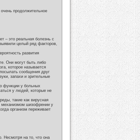
и очень продолжительное
ет – это реальная болезнь с
 выявили целый ряд факторов,
вероятность развития
е. Они могут быть либо
га, которое называется
 посылать сообщения друг
вуки, запахи и зрительные
о функции у больных
аться у людей, которые не
еды, такие как вирусная
м механизмом шизофрении у
огда организм переживает
. Несмотря на то, что она