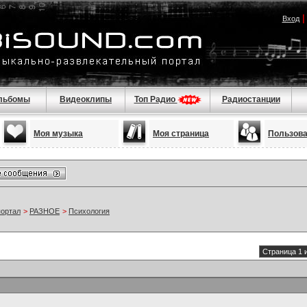
Вход
льбомы
Видеоклипы
Топ Радио
Радиостанции
Моя музыка
Моя страница
Пользов
портал
>
РАЗНОЕ
>
Психология
Страница 1 