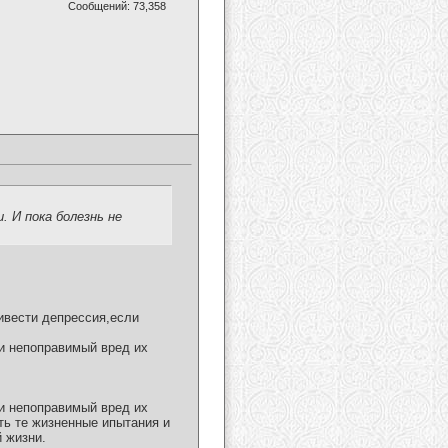
Сообщений: 73,358
 И пока болезнь не
ривести депрессия,если
и непоправимый вред их
и непоправимый вред их
ть те жизненные ипытания и
й жизни.