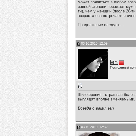
может появиться в любом возр
равной степени поражает мужч
ти), чем у женщин (после 20-т
возраста она встречается очен
Продолжение следует....
03.10.2010, 12:09
len
Постоянный пол
Шизофрения - страшная болезнь
выглядят вполне вменяемыми, 
__________________
Всегда с вами. len
03.10.2010, 12:32