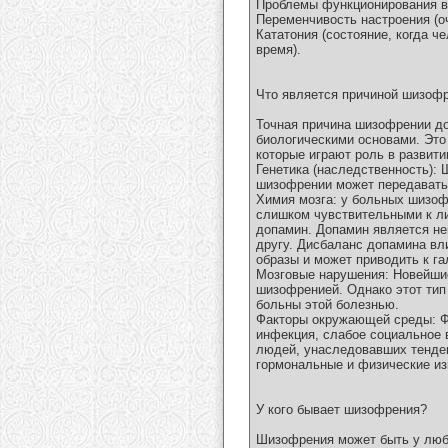
Проблемы функционирования в 
Переменчивость настроения (о
Кататония (состояние, когда 
время).
Что является причиной шизоф
Точная причина шизофрении до 
биологическими основами. Это
которые играют роль в развит
Генетика (наследственность): 
шизофрении может передаватьс
Химия мозга: у больных шизоф
слишком чувствительными к ли
допамин. Допамин является не
другу. Дисбаланс допамина вли
образы и может приводить к г
Мозговые нарушения: Новейшие
шизофренией. Однако этот тип
больны этой болезнью.
Факторы окружающей среды: Фа
инфекция, слабое социальное 
людей, унаследовавших тенден
гормональные и физические из
У кого бывает шизофрения?
Шизофрения может быть у любог