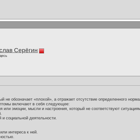
слав Серёгин
десь
ный не обозначает «плохой», а отражает отсутствие определенного норм
птомы включают в себя следующее:
я или эмоции, мысли и настроения, который не соответствуют ситуация
.
й и социальной деятельности.
или интереса к ней.
ностью.