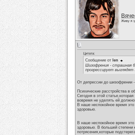
Вяче
Живу я з
Цитата:
Сообщение от
len
Шизофрения - страшная бо
прогрессирует выглядят 
От депрессии до шизофрении -
Психические расстройства в о
Сегодня в этой статье,которая
вовремя не уделять ей должно
В наше неспокойное время это
здоровью.
В наше неспокойное время это
здоровью. В большей степени 
потрясения,которые подстерега