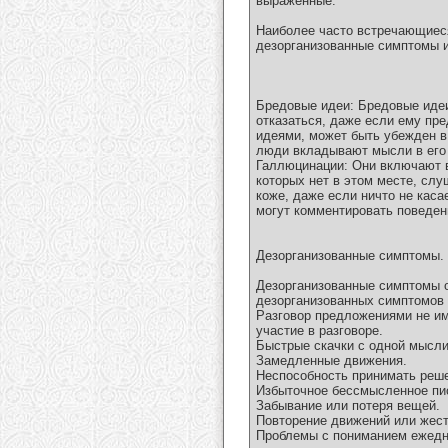
выраженные.
Наиболее часто встречающиеся
дезорганизованные симптомы и
Бредовые идеи: Бредовые идеи
отказаться, даже если ему п
идеями, может быть убежден в 
люди вкладывают мысли в его 
Галлюцинации: Они включают в
которых нет в этом месте, сл
коже, даже если ничто не кас
могут комментировать поведен
Дезорганизованные симптомы.
Дезорганизованные симптомы о
дезорганизованных симптомов
Разговор предложениями не и
участие в разговоре.
Быстрые скачки с одной мысли
Замедленные движения.
Неспособность принимать реш
Избыточное бессмысленное пи
Забывание или потеря вещей.
Повторение движений или жесто
Проблемы с пониманием ежедне