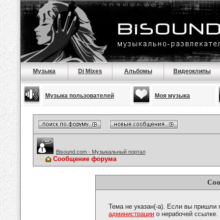
Музыка
Dj Mixes
Альбомы
Видеоклипы
Музыка пользователей
Моя музыка
Bisound.com - Музыкальный портал
Сообщение форума
Соо
Тема не указан(-а). Если вы пришли
администрации
о нерабочей ссылке.