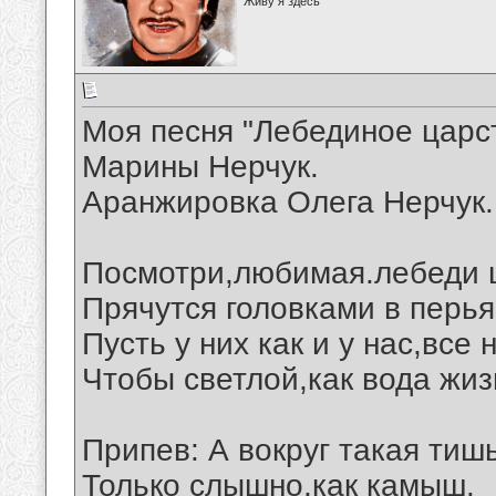
Живу я здесь
Моя песня "Лебединое царст
Марины Нерчук.
Аранжировка Олега Нерчук.
Посмотри,любимая.лебеди 
Прячутся головками в перья
Пусть у них как и у нас,все
Чтобы светлой,как вода жиз
Припев: А вокруг такая тишь
Только слышно,как камыш.