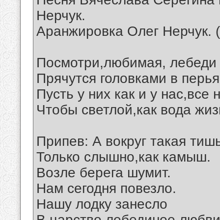
Нерчук.
Аранжировка Олег Нерчук. 
Посмотри,любимая, лебеди 
Прячутся головками в перья
Пусть у них как и у нас,все
Чтобы светлой,как вода жиз
Припев: А вокруг такая тишь
Только слышно,как камыш.
Возле берега шумит.
Нам сегодня повезло.
Нашу лодку занесло
В царство лебединое любви.