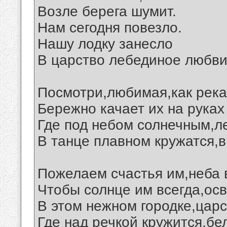
Возле берега шумит.
Нам сегодня повезло.
Нашу лодку занесло
В царство лебединое любви.
Посмотри,любимая,как река
Бережно качает их на руках
Где под небом солнечным,л
В танце плавном кружатся,в
Пожелаем счастья им,неба в
Чтобы солнце им всегда,ос
В этом нежном городке,царс
Где над речкой кружится,бе