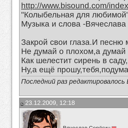
http://www.bisound.com/inde
"Колыбельная для любимой
Музыка и слова -Вячеслава 
Закрой свои глаза.И песню
Не думай о плохом,а думай 
Как шелестит сирень в саду
Ну,а ещё прошу,тебя,подума
Последний раз редактировалось В
23.12.2009, 12:18
Вячеслав Серёгин