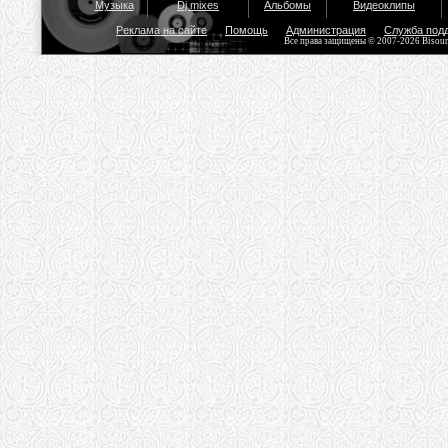
Музыка
Dj mixes
Альбомы
Видеоклипы
Реклама на сайте
Помощь
Администрация
Служба под
Все права защищены © 2007-2026 Bisou