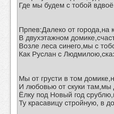
Где мы будем с тобой вдвоё
Прпев:Далеко от города,на 
В двухэтажном домике,счас
Возле леса синего,мы с тоб
Как Руслан с Людмилою,ска
Мы от грусти в том домике,
И любовью от скуки там,мы 
Ёлку под Новый год срублю,
Ту красавицу стройную, в до