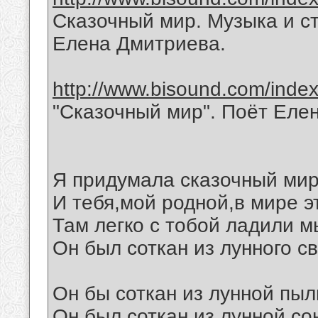
Сказочный мир. Музыка и с
Елена Дмитриева.
http://www.bisound.com/inde
"Сказочный мир". Поёт Еле
Я придумала сказочный мир
И тебя,мой родной,в мире э
Там легко с тобой ладили м
Он был соткан из лунного св
Он бы соткан из лунной пыл
Он был соткан из лунной со