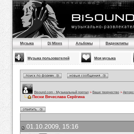
Музыка
Dj Mixes
Альбомы
Видеоклипы
Музыка пользователей
Моя музыка
Bisound.com - Музыкальный портал
>
Ваше творчество
>
Авторс
Песни Вячеслава Серёгина
01.10.2009, 15:16