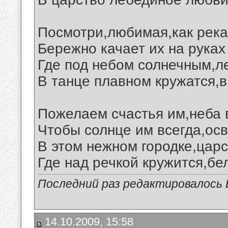
Посмотри,любимая,как река
Бережно качает их на руках
Где под небом солнечным,л
В танце плавном кружатся,в
Пожелаем счастья им,неба в
Чтобы солнце им всегда,ос
В этом нежном городке,царс
Где над речкой кружится,бе
Последний раз редактировалось В
14.10.2009, 15:58