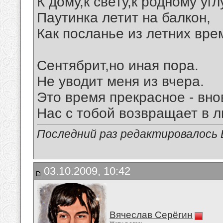
К дому,к свету,к родному угл
Паутинка летит на балкон,
Как посланье из летних вре
Сентябрит,но иная пора.
Не уводит меня из вчера.
Это время прекрасное - вно
Нас с тобой возвращает в л
Последний раз редактировалось В
03.10.2009, 10:42
Вячеслав Серёгин