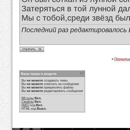
Затеряться в той лунной да
Мы с тобой,среди звёзд был
Последний раз редактировалось В
«
Предыдущ
Ваши права в разделе
Вы
не можете
создавать темы
Вы
не можете
отвечать на сообщения
Вы
не можете
прикреплять файлы
Вы
не можете
редактировать сообщения
BB коды
Вкл.
Смайлы
Вкл.
[IMG]
код
Вкл.
HTML код
Выкл.