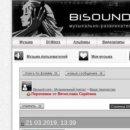
Музыка
Dj Mixes
Альбомы
Видеоклипы
Музыка пользователей
Моя музыка
Bisound.com - Музыкальный портал
>
Ваше творчество
Перепевки от Вячеслава Серёгина
Страница 26
21.03.2019, 13:39