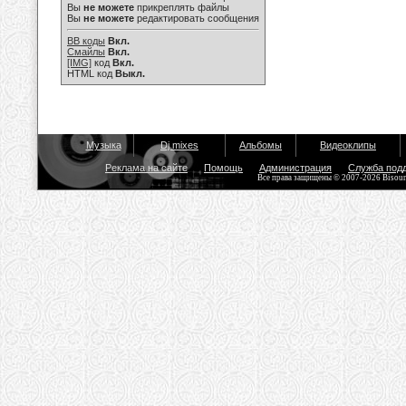
Вы
не можете
прикреплять файлы
Вы
не можете
редактировать сообщения
BB коды
Вкл.
Смайлы
Вкл.
[IMG]
код
Вкл.
HTML код
Выкл.
Музыка
Dj mixes
Альбомы
Видеоклипы
Реклама на сайте
Помощь
Администрация
Служба под
Все права защищены © 2007-2026 Bisou