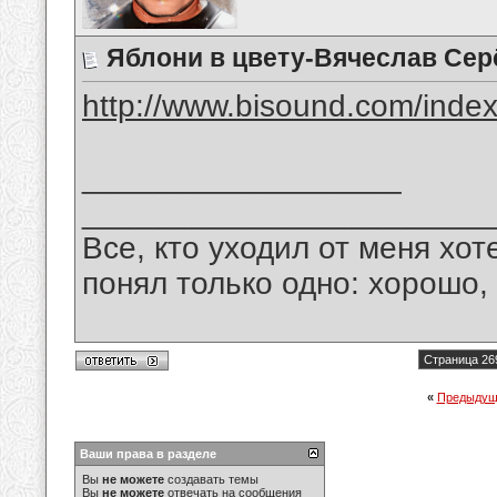
Яблони в цвету-Вячеслав Сер
http://www.bisound.com/inde
__________________
_______________________
Все, кто уходил от меня хот
понял только одно: хорошо,
Страница 26
«
Предыдущ
Ваши права в разделе
Вы
не можете
создавать темы
Вы
не можете
отвечать на сообщения