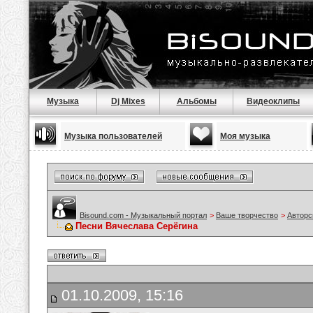
Музыка
Dj Mixes
Альбомы
Видеоклипы
Музыка пользователей
Моя музыка
Bisound.com - Музыкальный портал
>
Ваше творчество
>
Авторс
Песни Вячеслава Серёгина
01.10.2009, 15:16