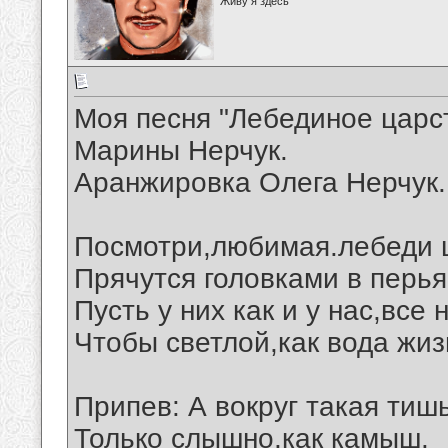
Живу я здесь
Моя песня "Лебединое царст
Марины Нерчук.
Аранжировка Олега Нерчук.
Посмотри,любимая.лебеди 
Прячутся головками в перья
Пусть у них как и у нас,все
Чтобы светлой,как вода жиз
Припев: А вокруг такая тишь
Только слышно,как камыш.