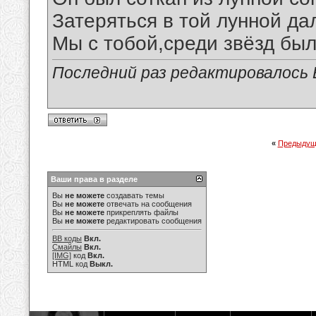
Затеряться в той лунной да
Мы с тобой,среди звёзд был
Последний раз редактировалось В
«
Предыдущ
Ваши права в разделе
Вы
не можете
создавать темы
Вы
не можете
отвечать на сообщения
Вы
не можете
прикреплять файлы
Вы
не можете
редактировать сообщения
BB коды
Вкл.
Смайлы
Вкл.
[IMG]
код
Вкл.
HTML код
Выкл.