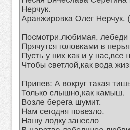
Нерчук.
Аранжировка Олег Нерчук. 
Посмотри,любимая, лебеди 
Прячутся головками в перья
Пусть у них как и у нас,все
Чтобы светлой,как вода жиз
Припев: А вокруг такая тишь
Только слышно,как камыш.
Возле берега шумит.
Нам сегодня повезло.
Нашу лодку занесло
В царство лебединое любви.