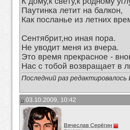
К дому,к свету,к родному угл
Паутинка летит на балкон,
Как посланье из летних вре
Сентябрит,но иная пора.
Не уводит меня из вчера.
Это время прекрасное - вно
Нас с тобой возвращает в л
Последний раз редактировалось В
03.10.2009, 10:42
Вячеслав Серёгин