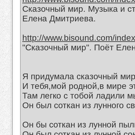
Сказочный мир. Музыка и с
Елена Дмитриева.
http://www.bisound.com/inde
"Сказочный мир". Поёт Еле
Я придумала сказочный мир
И тебя,мой родной,в мире э
Там легко с тобой ладили м
Он был соткан из лунного св
Он бы соткан из лунной пыл
Он был соткан из лунной со