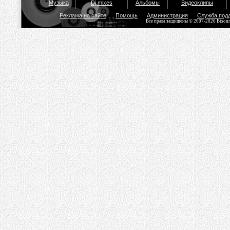
Музыка
Dj mixes
Альбомы
Видеоклипы
Реклама на сайте
Помощь
Администрация
Служба под
Все права защищены © 2007-2026 Bisou