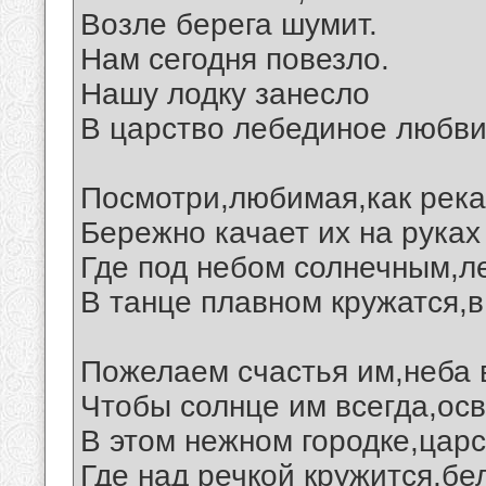
Возле берега шумит.
Нам сегодня повезло.
Нашу лодку занесло
В царство лебединое любви.
Посмотри,любимая,как река
Бережно качает их на руках
Где под небом солнечным,л
В танце плавном кружатся,в
Пожелаем счастья им,неба в
Чтобы солнце им всегда,ос
В этом нежном городке,царс
Где над речкой кружится,бе