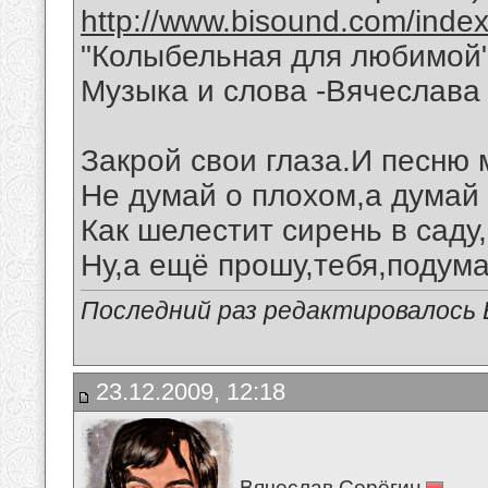
http://www.bisound.com/inde
"Колыбельная для любимой
Музыка и слова -Вячеслава 
Закрой свои глаза.И песню
Не думай о плохом,а думай 
Как шелестит сирень в саду
Ну,а ещё прошу,тебя,подума
Последний раз редактировалось В
23.12.2009, 12:18
Вячеслав Серёгин