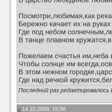
Посмотри,любимая,как река
Бережно качает их на руках
Где под небом солнечным,л
В танце плавном кружатся,в
Пожелаем счастья им,неба в
Чтобы солнце им всегда,ос
В этом нежном городке,царс
Где над речкой кружится,бе
Последний раз редактировалось В
14.10.2009, 15:58