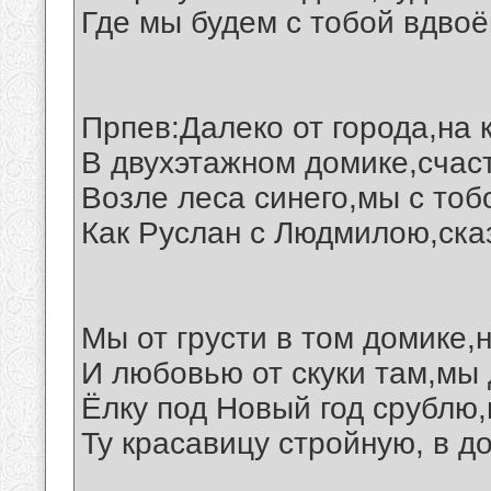
Где мы будем с тобой вдвоё
Прпев:Далеко от города,на 
В двухэтажном домике,счас
Возле леса синего,мы с тоб
Как Руслан с Людмилою,ска
Мы от грусти в том домике,
И любовью от скуки там,мы 
Ёлку под Новый год срублю,
Ту красавицу стройную, в до