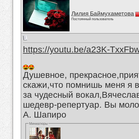
Лилия Баймухаметова
Постоянный пользователь
https://youtu.be/a23K-TxxFb
Душевное, прекрасное,прия
скажи,что помнишь меня я 
за чудесный вокал,Вячеслав
шедевр-репертуар. Вы моло
А. Шапиро
Миниатюры