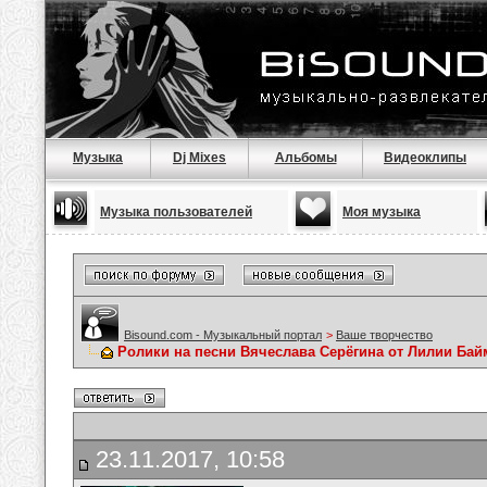
Музыка
Dj Mixes
Альбомы
Видеоклипы
Музыка пользователей
Моя музыка
Bisound.com - Музыкальный портал
>
Ваше творчество
Ролики на песни Вячеслава Серёгина от Лилии Ба
23.11.2017, 10:58