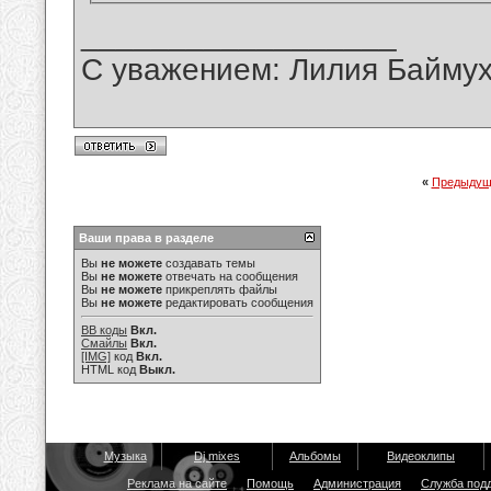
__________________
С уважением: Лилия Байму
«
Предыдущ
Ваши права в разделе
Вы
не можете
создавать темы
Вы
не можете
отвечать на сообщения
Вы
не можете
прикреплять файлы
Вы
не можете
редактировать сообщения
BB коды
Вкл.
Смайлы
Вкл.
[IMG]
код
Вкл.
HTML код
Выкл.
Музыка
Dj mixes
Альбомы
Видеоклипы
Реклама на сайте
Помощь
Администрация
Служба под