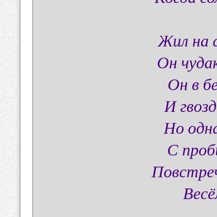
Жил на 
Он чуда
Он в б
И гвозд
Но одн
С проб
Повстреч
Весё