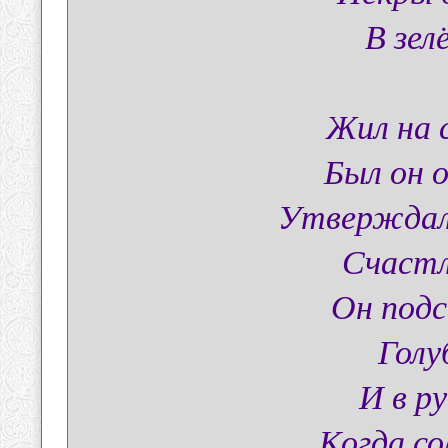
В зел
Жил на 
Был он 
Утверждал,
Счастл
Он под
Голу
И в ру
Когда со