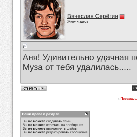
Вячеслав Серёгин
Живу я здесь
Аня! Удивительно удачная п
Муза от тебя удалилась.....
Ст
«
Предыдущ
Ваши права в разделе
Вы
не можете
создавать темы
Вы
не можете
отвечать на сообщения
Вы
не можете
прикреплять файлы
Вы
не можете
редактировать сообщения