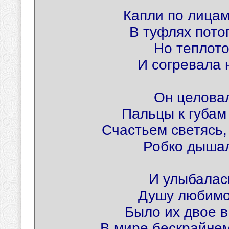
Капли по лицам
В туфлях пото
Но теплото
И согревала 
Он целовал
Пальцы к губам 
Счастьем светясь,
Робко дышал
И улыбалас
Душу любимог
Было их двое в
В мире бескрайнем