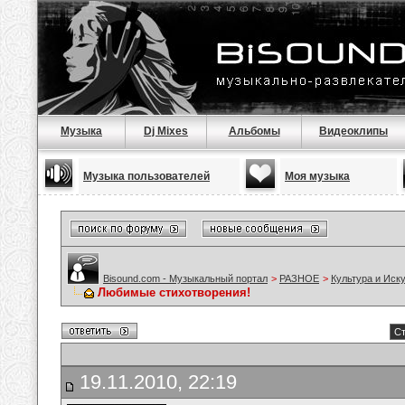
Музыка
Dj Mixes
Альбомы
Видеоклипы
Музыка пользователей
Моя музыка
Bisound.com - Музыкальный портал
>
РАЗНОЕ
>
Культура и Иск
Любимые стихотворения!
Ст
19.11.2010, 22:19