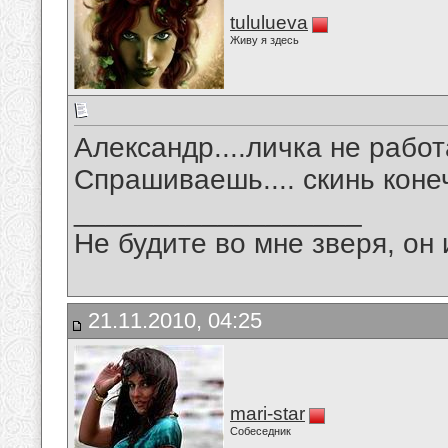
tululueva
Живу я здесь
Александр....личка не работ
Спрашиваешь.... скинь коне
__________________
Не будите во мне зверя, он 
21.11.2010, 04:25
mari-star
Собеседник