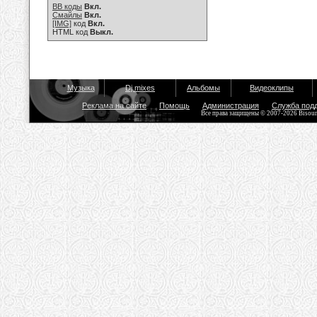
BB коды
Вкл.
Смайлы
Вкл.
[IMG]
код
Вкл.
HTML код
Выкл.
Музыка
Dj mixes
Альбомы
Видеоклипы
Реклама на сайте
Помощь
Администрация
Служба под
Все права защищены © 2007-2026 Bisou