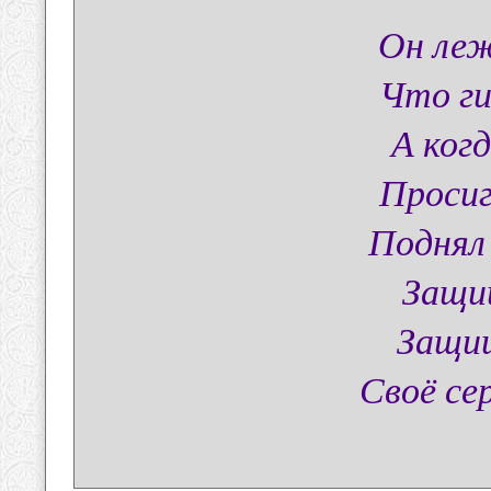
Он леж
Что ги
А ког
Просиг
Поднял 
Защи
Защищ
Своё сер