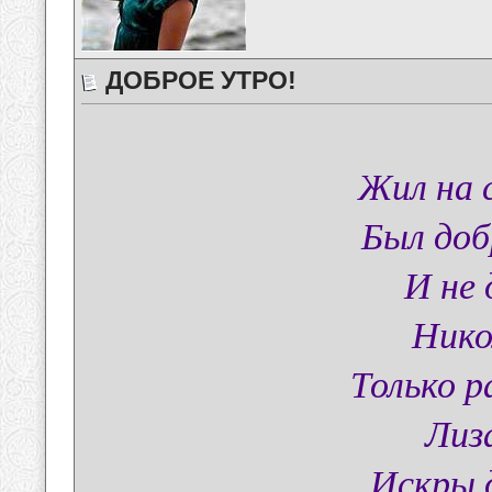
ДОБРОЕ УТРО!
Жил на 
Был доб
И не 
Нико
Только р
Лиз
Искры 