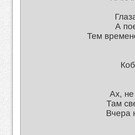
Глаз
А по
Тем времен
Коб
Ах, не
Там св
Вчера 