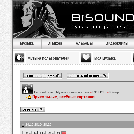
Музыка
Dj Mixes
Альбомы
Видеоклипы
Музыка пользователей
Моя музыка
Bisound.com - Музыкальный портал
>
РАЗНОЕ
>
Юмор
Прикольные, весёлые картинки
26.10.2010, 20:16
La-Li-Lu-Le-Lo