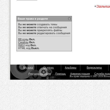
«
Предыдущ
Ваши права в разделе
Вы
не можете
создавать темы
Вы
не можете
отвечать на сообщения
Вы
не можете
прикреплять файлы
Вы
не можете
редактировать сообщения
BB коды
Вкл.
Смайлы
Вкл.
[IMG]
код
Вкл.
HTML код
Выкл.
Музыка
Dj mixes
Альбомы
Видеоклипы
Реклама на сайте
Помощь
Администрация
Служба под
Все права защищены © 2007-2026 Bisou