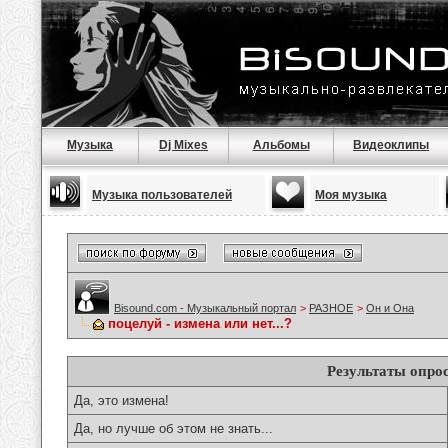
Музыка
Dj Mixes
Альбомы
Видеоклипы
Музыка пользователей
Моя музыка
Bisound.com - Музыкальный портал
>
РАЗНОЕ
>
Он и Она
поцелуй - измена или нет...?
Результаты опро
Да, это измена!
Да, но лучше об этом не знать...