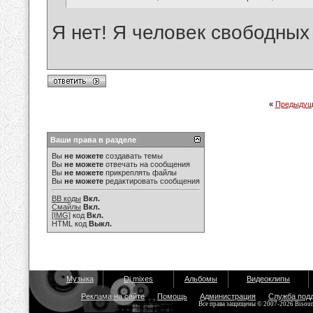
Я нет! Я человек свободных 
«
Предыдущ
Ваши права в разделе
Вы
не можете
создавать темы
Вы
не можете
отвечать на сообщения
Вы
не можете
прикреплять файлы
Вы
не можете
редактировать сообщения
BB коды
Вкл.
Смайлы
Вкл.
[IMG]
код
Вкл.
HTML код
Выкл.
Музыка
Dj mixes
Альбомы
Видеоклипы
Реклама на сайте
Помощь
Администрация
Служба под
Все права защищены © 2007-2026 Bisou