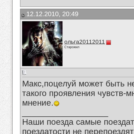
12.12.2010, 20:49
ольга20112011
Старожил
Макс,поцелуй может быть н
такого проявления чувств-м
мнение.
__________________
Наши поезда самые поездат
поездатости не перепоездят