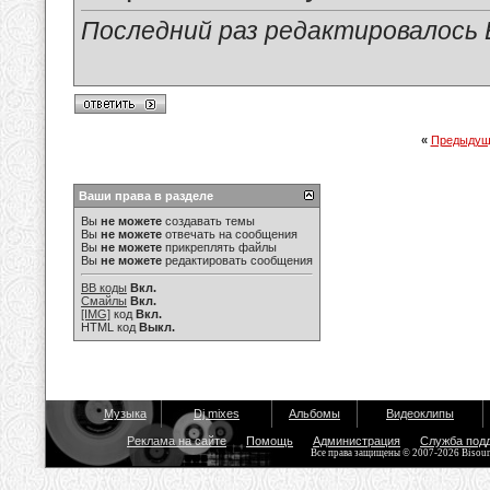
Последний раз редактировалось Е
«
Предыдущ
Ваши права в разделе
Вы
не можете
создавать темы
Вы
не можете
отвечать на сообщения
Вы
не можете
прикреплять файлы
Вы
не можете
редактировать сообщения
BB коды
Вкл.
Смайлы
Вкл.
[IMG]
код
Вкл.
HTML код
Выкл.
Музыка
Dj mixes
Альбомы
Видеоклипы
Реклама на сайте
Помощь
Администрация
Служба под
Все права защищены © 2007-2026 Bisou