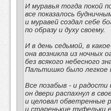
И муравья тогда покой п
все показалось будничным
и муравей создал себе б
по образу и духу своему.
И в день седьмой, в како
она возникла из ночных о
без всякого небесного зна
Пальтишко было легкое н
Все позабыв - и радости 
он двери распахнул в сво
и целовал обветренные р
и старенькие туфельки е