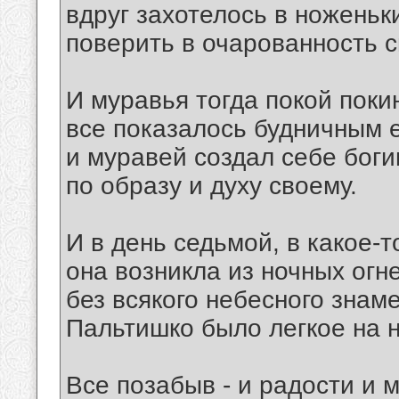
вдруг захотелось в ноженьк
поверить в очарованность 
И муравья тогда покой поки
все показалось будничным е
и муравей создал себе бог
по образу и духу своему.
И в день седьмой, в какое-т
она возникла из ночных огн
без всякого небесного знаме
Пальтишко было легкое на н
Все позабыв - и радости и м