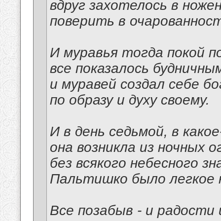
вдруг захотелось в ноже
поверить в очарованност
И муравья тогда покой п
все показалось будничным
и муравей создал себе б
по образу и духу своему.
И в день седьмой, в како
она возникла из ночных о
без всякого небесного зна
Пальтишко было легкое н
Все позабыв - и радости 