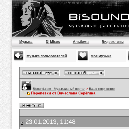
Музыка
Dj Mixes
Альбомы
Видеоклипы
Музыка пользователей
Моя музыка
Bisound.com - Музыкальный портал
>
Ваше творчество
Перепевки от Вячеслава Серёгина
23.01.2013, 11:48