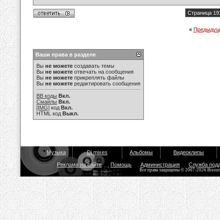
Страница 19
«
Предыдущ
Ваши права в разделе
Вы
не можете
создавать темы
Вы
не можете
отвечать на сообщения
Вы
не можете
прикреплять файлы
Вы
не можете
редактировать сообщения
BB коды
Вкл.
Смайлы
Вкл.
[IMG]
код
Вкл.
HTML код
Выкл.
Музыка
Dj mixes
Альбомы
Видеоклипы
Реклама на сайте
Помощь
Администрация
Служба под
Все права защищены © 2007-2026 Bisou