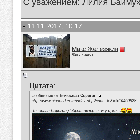
С уважением: Лилия Байму
11.11.2017, 10:17
Макс Железякин
Живу я здесь
Цитата:
Сообщение от
Вячеслав Серёгин
http://www.bisound.com/index.php?nam...le&id=10400828
Вячеслав Серёгин-Добрый вечер скажу я,мисс