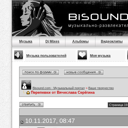
Музыка
Dj Mixes
Альбомы
Видеоклипы
Музыка пользователей
Моя музыка
Bisound.com - Музыкальный портал
>
Ваше творчество
Перепевки от Вячеслава Серёгина
Страница 19
10.11.2017, 08:47