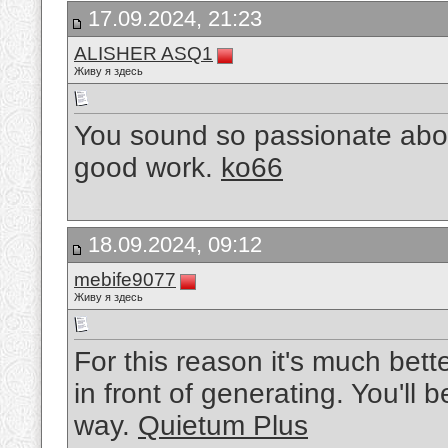
17.09.2024, 21:23
ALISHER ASQ1
Живу я здесь
You sound so passionate abou
good work.
ko66
18.09.2024, 09:12
mebife9077
Живу я здесь
For this reason it's much bett
in front of generating. You'll 
way.
Quietum Plus