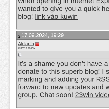
when opening in Internet Explo
wanted to give you a quick he
blog!
link vào kuwin
17.09.2024, 19:29
Ali ladla
Живу я здесь
It’s a shame you don’t have a
donate to this superb blog! I s
marking and adding your RSS 
forward to new updates and wi
group. Chat soon!
23win vide