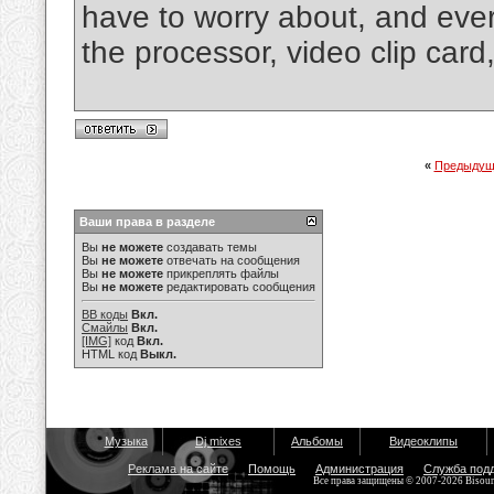
have to worry about, and every 
the processor, video clip ca
«
Предыдущ
Ваши права в разделе
Вы
не можете
создавать темы
Вы
не можете
отвечать на сообщения
Вы
не можете
прикреплять файлы
Вы
не можете
редактировать сообщения
BB коды
Вкл.
Смайлы
Вкл.
[IMG]
код
Вкл.
HTML код
Выкл.
Музыка
Dj mixes
Альбомы
Видеоклипы
Реклама на сайте
Помощь
Администрация
Служба под
Все права защищены © 2007-2026 Bisou