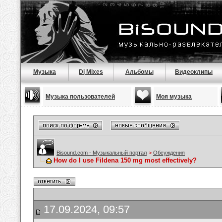
Музыка
Dj Mixes
Альбомы
Видеоклипы
Музыка пользователей
Моя музыка
Bisound.com - Музыкальный портал
>
Обсуждения
How do I use Fildena 150 mg most effectively?
17.09.2024, 09:57