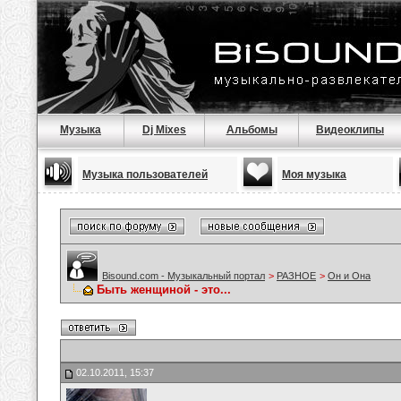
Музыка
Dj Mixes
Альбомы
Видеоклипы
Музыка пользователей
Моя музыка
Bisound.com - Музыкальный портал
>
РАЗНОЕ
>
Он и Она
Быть женщиной - это...
02.10.2011, 15:37