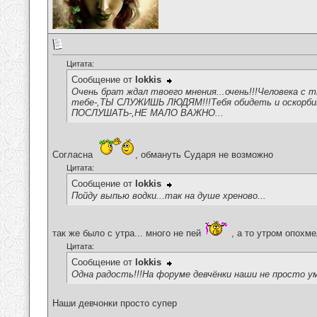
Цитата:
Сообщение от
lokkis
Очень брат ждал твоего мнения...очень!!!Человека с
тебе-,ТЫ СЛУЖИШЬ ЛЮДЯМ!!!Тебя обидеть и оскорб
ПОСЛУШАТЬ-,НЕ МАЛО ВАЖНО...
Согласна
, обмануть Сударя не возможно
Цитата:
Сообщение от
lokkis
Пойду выпью водки...так на душе хреново...
так же было с утра... много не пей
, а то утром опохм
Цитата:
Сообщение от
lokkis
Одна радость!!!На форуме девчёнки наши не просто у
Наши девчонки просто супер
__________________