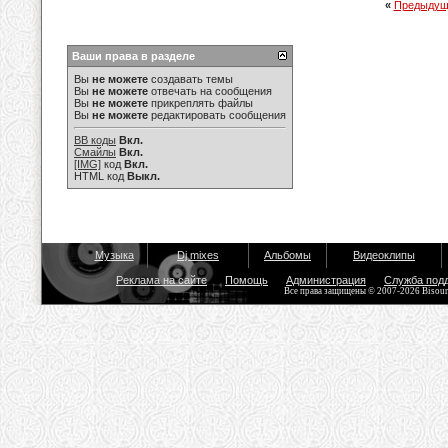
«
Предыдущ
Ваши права в разделе
Вы
не можете
создавать темы
Вы
не можете
отвечать на сообщения
Вы
не можете
прикреплять файлы
Вы
не можете
редактировать сообщения
BB коды
Вкл.
Смайлы
Вкл.
[IMG]
код
Вкл.
HTML код
Выкл.
Музыка
Dj mixes
Альбомы
Видеоклипы
Реклама на сайте
Помощь
Администрация
Служба под
Все права защищены © 2007-2026 Bisou