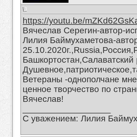
https://youtu.be/mZKd62GsK
Вячеслав Серегин-автор-ис
Лилия Баймухаметова-автор
25.10.2020г.,Russia,Россия
Башкортостан,Салаватский 
Душевное,патриотическое,т
Ветераны -однополчане мне
ценное творчество по стра
Вячеслав!
__________________
С уважением: Лилия Байму