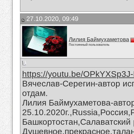
27.10.2020, 09:49
Лилия Баймухаметова
Постоянный пользователь
https://youtu.be/OPkYXSp3J
Вячеслав-Серегин-автор ис
отдам.
Лилия Баймухаметова-автор
25.10.2020г.,Russia,Россия
Башкортостан,Салаватский 
Душевное,прекрасное,талан