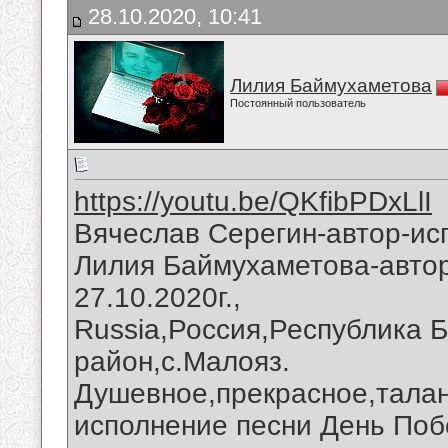
28.10.2020, 10:41
Лилия Баймухаметова
Постоянный пользователь
https://youtu.be/QKfibPDxLlI
Вячеслав Серегин-автор-ис
Лилия Баймухаметова-автор
27.10.2020г.,
Russia,Россия,Республика 
район,с.Малояз.
Душевное,прекрасное,талан
исполнение песни День Поб