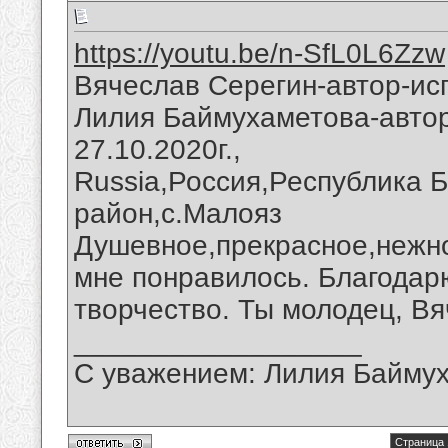
https://youtu.be/n-SfL0L6Zzw
Вячеслав Серегин-автор-ис
Лилия Баймухаметова-автор
27.10.2020г.,
Russia,Россия,Республика 
район,с.Малояз
Душевное,прекрасное,нежно
мне понравилось. Благодар
творчество. Ты молодец, Вя
__________________
С уважением: Лилия Байму
Страница 