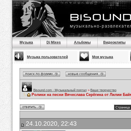
Музыка
Dj Mixes
Альбомы
Видеоклипы
Музыка пользователей
Моя музыка
Bisound.com - Музыкальный портал
>
Ваше творчество
Ролики на песни Вячеслава Серёгина от Лилии Ба
Страница 
24.10.2020, 22:43