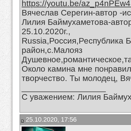
https://youtu.be/az_p4nPEw4
Вячеслав Серегин-автор -и
Лилия Баймухаметова-автор
25.10.2020г.,
Russia,Россия,Республика 
район,с.Малояз
Душевное,романтическое,т
Около камина мне понравил
творчество. Ты молодец, Вя
__________________
С уважением: Лилия Байму
25.10.2020, 17:56