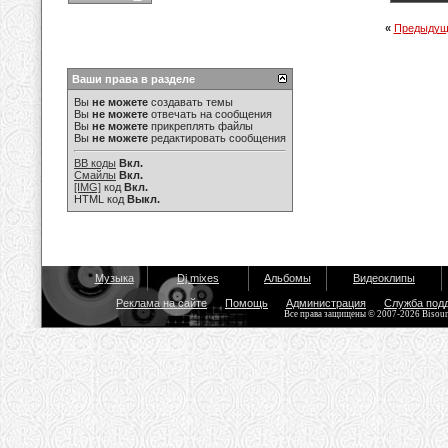
«
Предыдущ
Ваши права в разделе
Вы
не можете
создавать темы
Вы
не можете
отвечать на сообщения
Вы
не можете
прикреплять файлы
Вы
не можете
редактировать сообщения
BB коды
Вкл.
Смайлы
Вкл.
[IMG]
код
Вкл.
HTML код
Выкл.
Музыка
Dj mixes
Альбомы
Видеоклипы
Реклама на сайте
Помощь
Администрация
Служба под
Все права защищены © 2007-2026 Bisou