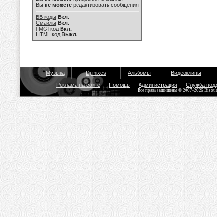
Вы
не можете
редактировать сообщения
BB коды
Вкл.
Смайлы
Вкл.
[IMG]
код
Вкл.
HTML код
Выкл.
Музыка
Dj mixes
Альбомы
Видеоклипы
Реклама на сайте
Помощь
Администрация
Служба под
Все права защищены © 2007-2026 Bisou