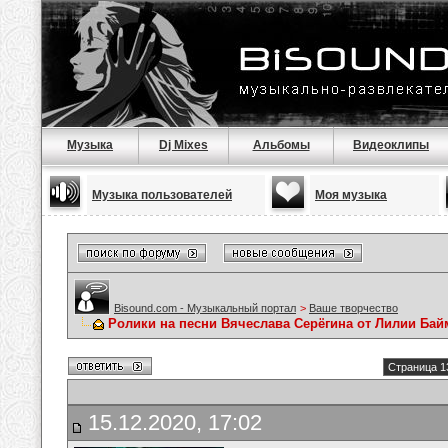
Музыка
Dj Mixes
Альбомы
Видеоклипы
Музыка пользователей
Моя музыка
Bisound.com - Музыкальный портал
>
Ваше творчество
Ролики на песни Вячеслава Серёгина от Лилии Ба
Страница 1
15.12.2020, 17:02