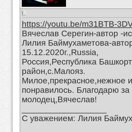
https://youtu.be/m31BTB-3D
Вячеслав Серегин-автор -и
Лилия Баймухаметова-автор
15.12.2020г.,Russia,
Россия,Республика Башкорт
район,с.Малояз.
Милое,прекрасное,нежное 
понравилось. Благодарю за
молодец,Вячеслав!
__________________
С уважением: Лилия Байму