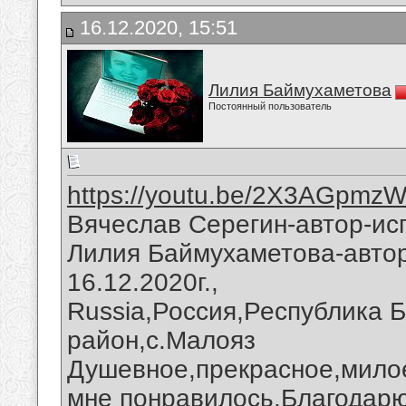
16.12.2020, 15:51
Лилия Баймухаметова
Постоянный пользователь
https://youtu.be/2X3AGpmz
Вячеслав Серегин-автор-исп
Лилия Баймухаметова-автор
16.12.2020г.,
Russia,Россия,Республика 
район,с.Малояз
Душевное,прекрасное,милое
мне понравилось.Благодарю