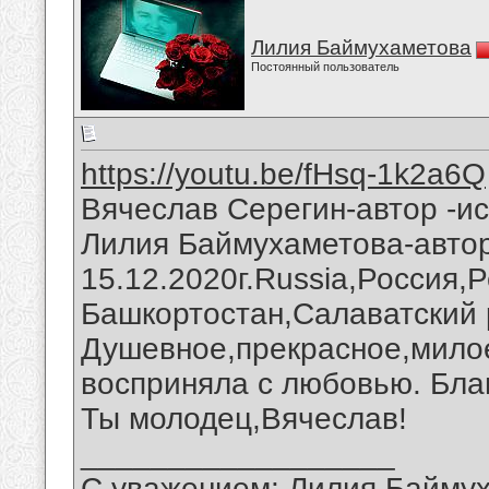
Лилия Баймухаметова
Постоянный пользователь
https://youtu.be/fHsq-1k2a6Q
Вячеслав Серегин-автор -и
Лилия Баймухаметова-авто
15.12.2020г.Russia,Россия,
Башкортостан,Салаватский 
Душевное,прекрасное,мило
восприняла с любовью. Благ
Ты молодец,Вячеслав!
__________________
С уважением: Лилия Байму