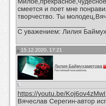
Милое,прекрасное,чудесное
смеется и поет мне понрави
творчество. Ты молодец,Вя
__________________
С уважением: Лилия Байму
15.12.2020, 17:21
Лилия Баймухаметова
Постоянный пользователь
https://youtu.be/Koj6ov4zMwI
Вячеслав Серегин-автор ис