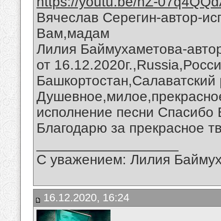
https://youtu.be/hZ-07q4QQ
Вячеслав Серегин-автор-ис
Вам,мадам
Лилия Баймухаметова-авто
от 16.12.2020г.,Russia,Росс
Башкортостан,Салаватский 
Душевное,милое,прекрасно
исполнение песни Спасибо 
Благодарю за прекрасное тв
__________________
С уважением: Лилия Байму
16.12.2020, 16:24