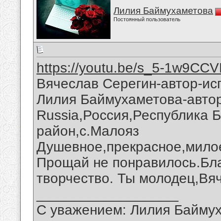
Лилия Баймухаметова
Постоянный пользователь
https://youtu.be/s_5-1w9CC
Вячеслав Серегин-автор-ис
Лилия Баймухаметова-автор
Russia,Россия,Республика 
район,с.Малояз
Душевное,прекрасное,милое
Прощай не понравилось.Бла
творчество. Ты молодец,Вя
__________________
С уважением: Лилия Байму