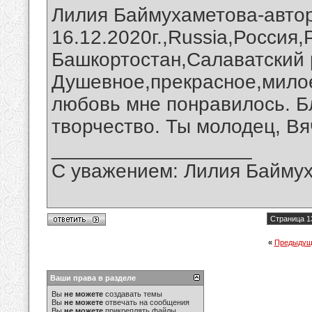
Лилия Баймухаметова-авто
16.12.2020г.,Russia,Россия
Башкортостан,Салаватский 
Душевное,прекрасное,мило
любовь мне понравилось. Б
творчество. Ты молодец, Вя
__________________
С уважением: Лилия Байму
Страница 1
«
Предыдущ
Ваши права в разделе
Вы
не можете
создавать темы
Вы
не можете
отвечать на сообщения
Вы
не можете
прикреплять файлы