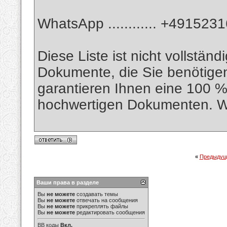
WhatsApp ............ +49152
Diese Liste ist nicht vollständ
Dokumente, die Sie benötigen
garantieren Ihnen eine 100 %
hochwertigen Dokumenten. Wi
«
Предыдущ
Ваши права в разделе
Вы
не можете
создавать темы
Вы
не можете
отвечать на сообщения
Вы
не можете
прикреплять файлы
Вы
не можете
редактировать сообщения
BB коды
Вкл.