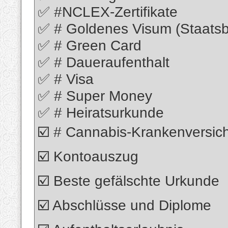
✅ #NCLEX-Zertifikate
✅ # Goldenes Visum (Staatsb
✅ # Green Card
✅ # Daueraufenthalt
✅ # Visa
✅ # Super Money
✅ # Heiratsurkunde
☑️ # Cannabis-Krankenversic
☑️ Kontoauszug
☑️ Beste gefälschte Urkunde
☑️ Abschlüsse und Diplome