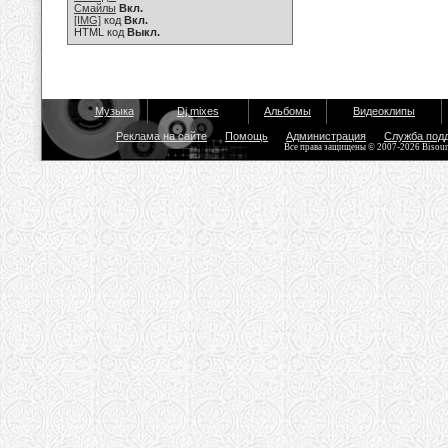
Смайлы
Вкл.
[IMG]
код
Вкл.
HTML код
Выкл.
Музыка
Dj mixes
Альбомы
Видеоклипы
Реклама на сайте
Помощь
Администрация
Служба под
Все права защищены © 2007-2026 Bisou