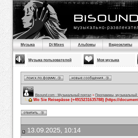
Музыка
Dj Mixes
Альбомы
Видеоклипы
Музыка пользователей
Моя музыка
Bisound.com - Музыкальный портал
>
Программы, музыкальный 
Wo Sie Reisepässe (+4915231635788) (https://docume
13.09.2025, 10:14