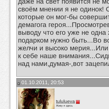
даже на свет появится не мо
своём мнении я не одинок! О
которые он мог-бы совершит
демагога героя...Просмотре
выводу что его уже не одна
подарком нужно быть...Во в
желчи и высоко мерия...Или
к себе наше внимания...Сид
над нами,думая-,вот зацепил
01.10.2011, 20:53
tululueva
Живу я здесь