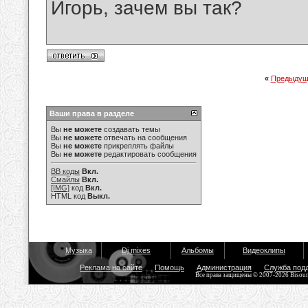
Игорь, зачем вы так?
«
Предыдущ
Ваши права в разделе
Вы
не можете
создавать темы
Вы
не можете
отвечать на сообщения
Вы
не можете
прикреплять файлы
Вы
не можете
редактировать сообщения
BB коды
Вкл.
Смайлы
Вкл.
[IMG]
код
Вкл.
HTML код
Выкл.
Музыка
Dj mixes
Альбомы
Видеоклипы
Реклама на сайте
Помощь
Администрация
Служба под
Все права защищены © 2007-2026 Bisou