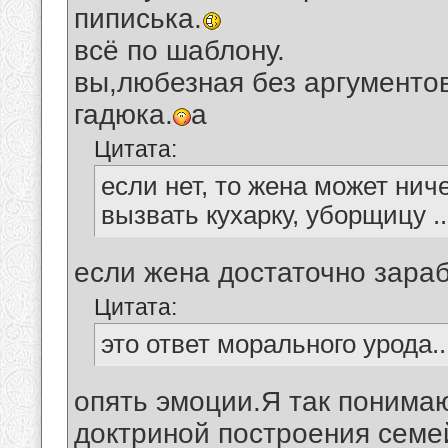
пиписька.
всё по шаблону.
вы,любезная без аргументо
гадюка.
а
Цитата:
если нет, то жена может нич
вызвать кухарку, уборщицу .
если жена достаточно зараб
Цитата:
это ответ морального урода.
опять эмоции.Я так понимаю
доктриной построения сем