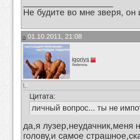
__________________
Не будите во мне зверя, он 
01.10.2011, 21:08
igoriys
Любитель
Цитата:
личный вопрос... ты не импо
да,я лузер,неудачник,меня 
голову,и самое страшное,ск