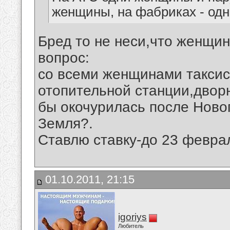
женщины, на фабриках - одн
Бред то не неси,что женщи
вопрос:
со всеми женщинами такси
отопительной станции,дворн
бы окочурилась после Новог
Земля?.
Ставлю ставку-до 23 февра
01.10.2011, 21:15
igoriys
Любитель