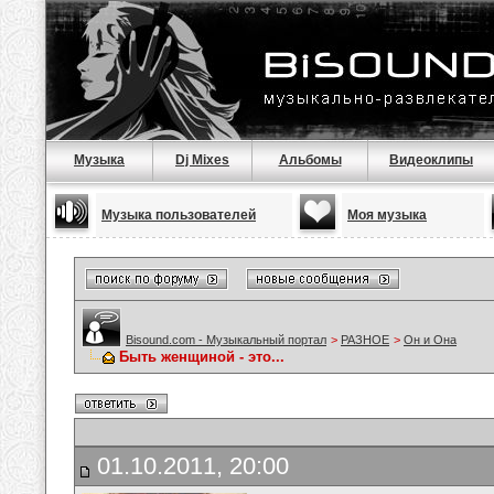
Музыка
Dj Mixes
Альбомы
Видеоклипы
Музыка пользователей
Моя музыка
Bisound.com - Музыкальный портал
>
РАЗНОЕ
>
Он и Она
Быть женщиной - это...
01.10.2011, 20:00