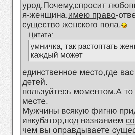
урод.Почему,спросит любо
я-женщина,
имею право
-отв
существо женского пола.
Цитата:
умничка, так растоптать жен
каждый может
единственное место,где вас
детей.
пользуйтесь моментом.А то 
месте.
Мужчины всякую фигню прид
инкубатор,под названием
с
чем вы оправдываете сущес