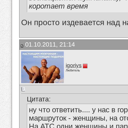
коротает время
Он просто издевается над н
01.10.2011, 21:14
igoriys
Любитель
Цитата:
ну что ответить.... у нас в 
маршруток - женщины, на от
На АТС одни женщины и пар