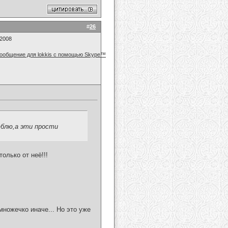
#
26
.2008
люблю,а эти прости
олько от неё!!!
ножечко иначе... Но это уже