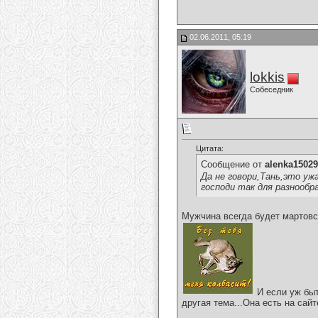
02.06.2011, 05:19
lokkis
Собеседник
Цитата:
Сообщение от
alenka1502
Да не говори,Тань,это уж
господи так для разнообра
Мужчина всегда будет мартовск
И если уж быт
другая тема...Она есть на са