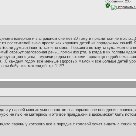
Сообщений: 235
щинами наверное и в страшном сне лет 20 тому и присниться не могло..
х из посетителей знаю просто как хороших детей из порядочных семей! К
(если думают)понять так и не смог...Персинги воткнуты куда можно и н
ый отребут,разговорная речь...помои изо рта, а когда в их головы ударя
 дерутся ;женщины;...мужики рядом не стояли...зрелище подобно массов
а...С каждым годом всё меньше здоровых мамок и всё больше детей урод
аши бабушки, матери,сёстры?!?!?
.да и у парней многих ума не хватает на нормальное поведение..знаешь,
 курю,не пью,не матерюсь.и это всё правда.они в шоке.может быть потом
аю,что парень у которого всё в порядке с головой хочет видеть с собой