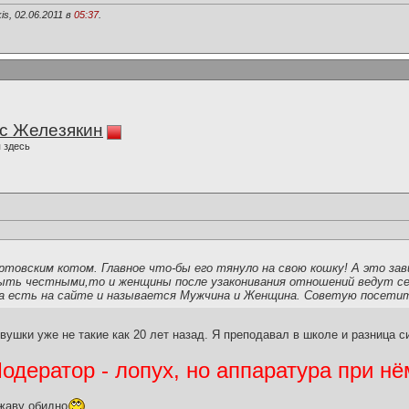
s, 02.06.2011 в
05:37
.
с Железякин
 здесь
товским котом. Главное что-бы его тянуло на свою кошку! А это зав
ыть честными,то и женщины после узаконивания отношений ведут себ
на есть на сайте и называется Мужчина и Женщина. Советую посети
вушки уже не такие как 20 лет назад. Я преподавал в школе и разница с
дератор - лопух, но аппаратура при нё
жаву обидно