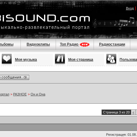
Вход
льбомы
Видеоклипы
Топ Радио
Радиостанции
Моя музыка
Моя страница
Пользов
портал
>
РАЗНОЕ
>
Он и Она
Страница 3 из 20
<
Регистрация: 01.08