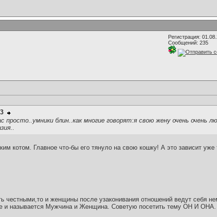
Регистрация: 01.08
Сообщений: 235
93
ас просто..умники блин..как многие говорят:я свою жену очень очень 
зия..
им котом. Главное что-бы его тянуло на свою кошку! А это зависит уже т
ь честными,то и женщины после узаконивания отношений ведут себя нем
йте и называется Мужчина и Женщина. Советую посетить тему ОН И ОНА.