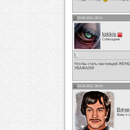
03.06.2011, 05:11
lokkis
Собеседник
Что-бы стать настоящей ЖЕНЩИ
УВАЖАЛИ!
03.06.2011, 06:33
Вяче
Живу я з