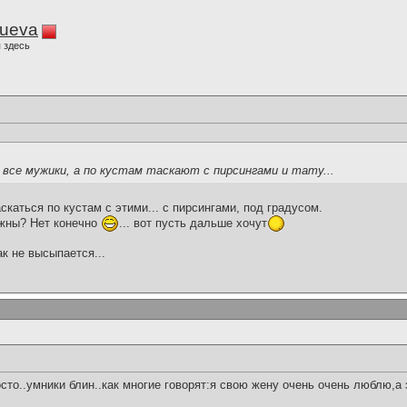
lueva
 здесь
все мужики, а по кустам таскают с пирсингами и тату...
скаться по кустам с этими... с пирсингами, под градусом.
ужны? Нет конечно
... вот пусть дальше хочут
ак не высыпается...
осто..умники блин..как многие говорят:я свою жену очень очень люблю,а 