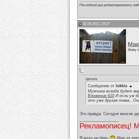
Последний раз редактировалось lokki
02.06.2011, 19:27
Мак
Живу я
Цитата:
Сообщение от
lokkis
Мужчина всегда будет мар
Вложение 610
И если уж б
это уже другая тема...О
Это правда. Сегодня многие де
__________________
Рекламописец! Мо
Я мзду не беру
Мне за дер