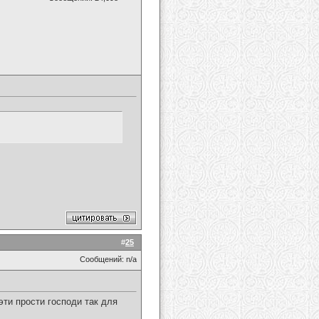
#
25
Сообщений: n/a
эти прости господи так для