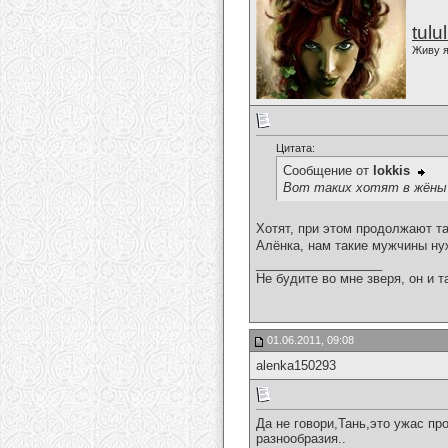
tulu
Живу я
Цитата:
Сообщение от
lokkis
Вот таких хотят в жёны 
Хотят, при этом продолжают та
Алёнка, нам такие мужчины н
__________________
Не будите во мне зверя, он и т
01.06.2011, 09:08
alenka150293
Да не говори,Тань,это ужас пр
разнообразия..