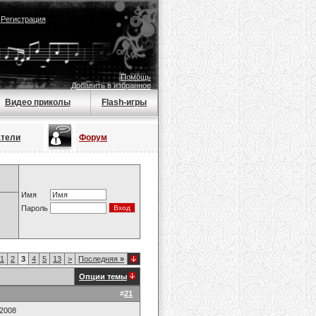
|
Регистрация
Помощь
Добавить в избранное
Видео приколы
Flash-игры
атели
Форум
Имя
Пароль
1
2
3
4
5
13
>
Последняя
»
Опции темы
#
21
.2008