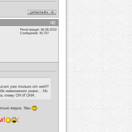
#
27
Регистрация: 06.08.2010
Сообщений: 35,707
исит уже только от неё!!!
я немножечко иначе... Но
ть тему ОН И ОНА.
ильно видна. Увы.
м!
: