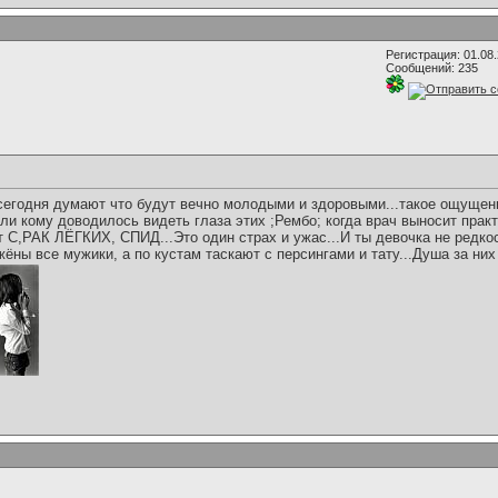
Регистрация: 01.08
Сообщений: 235
 сегодня думают что будут вечно молодыми и здоровыми...такое ощущени
Если кому доводилось видеть глаза этих ;Рембо; когда врач выносит прак
ит С,РАК ЛЁГКИХ, СПИД...Это один страх и ужас...И ты девочка не ред
ны все мужики, а по кустам таскают с персингами и тату...Душа за них