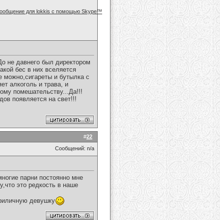
.До не давнего был директором
акой бес в них вселяется
е можно,сигареты и бутылка с
ет алкоголь и трава, и
ому помешательству...Да!!!
ов появляется на свет!!!
#
22
Сообщений: n/a
многие парни постоянно мне
у,что это редкость в наше
 приличную девушку