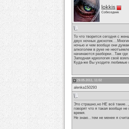
lokkis
Собеседник
То что творится сегодня с жен
двух ночных дискотек....Многи
ночью и чем вообще они думают
алкоголем в руке не неотъемлем
начинаются разборки...Там где
Заподная идеология своё взял
Куда-же Вы уходите любимые н
29.05.2011, 11:02
alenka150293
Это страшно,но НЕ всё такие..
говорят что я такая вообще не
время.
Не знаю...тем не менее я счит