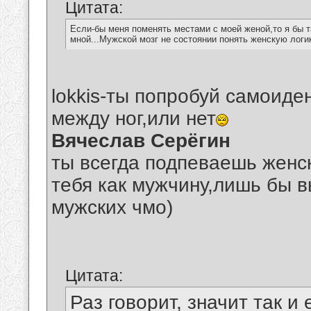
Цитата:
Если-бы меня поменять местами с моей женой,то я бы та
мной...Мужской мозг не состоянии понять женскую логик
lokkis-ты попробуй самоиде
между ног,или нет
Вячеслав Серёгин
ты всегда подпеваешь женск
тебя как мужчину,лишь бы в
мужских чмо)
Цитата:
Раз говорит, значит так и 