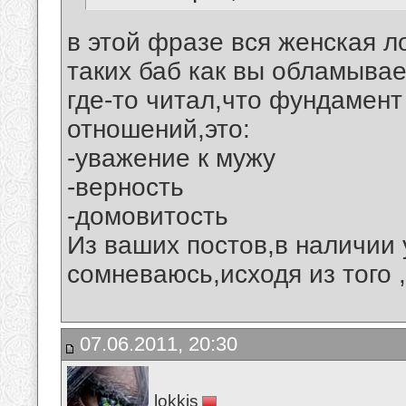
в этой фразе вся женская л
таких баб как вы обламывае
где-то читал,что фундамен
отношений,это:
-уважение к мужу
-верность
-домовитость
Из ваших постов,в наличии 
сомневаюсь,исходя из того 
07.06.2011, 20:30
lokkis