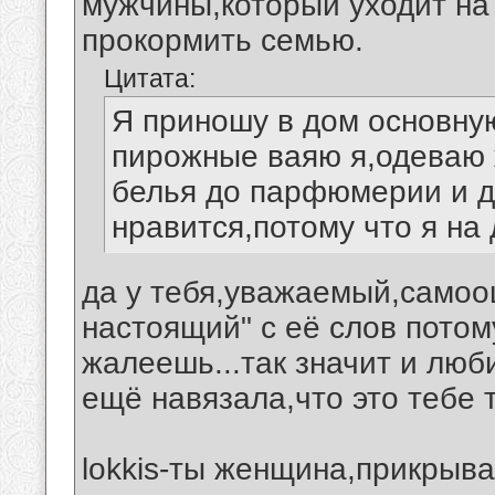
мужчины,который уходит на 
прокормить семью.
Цитата:
Я приношу в дом основну
пирожные ваяю я,одеваю ж
белья до парфюмерии и д
нравится,потому что я на 
да у тебя,уважаемый,самоо
настоящий" с её слов потом
жалеешь...так значит и люби
ещё навязала,что это тебе 
lokkis-ты женщина,прикрыв