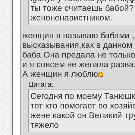
ты тоже считаешь бабой?
женоненавистником.
женщин я называю бабами ,
высказывания,как в данном 
баба.Она предала не только
и я совсем не желала разв
А женщин я люблю
Цитата:
Сегодня по моему Танюшк
тот кто помогает по хозяй
жене какой он Великий тр
тяжело