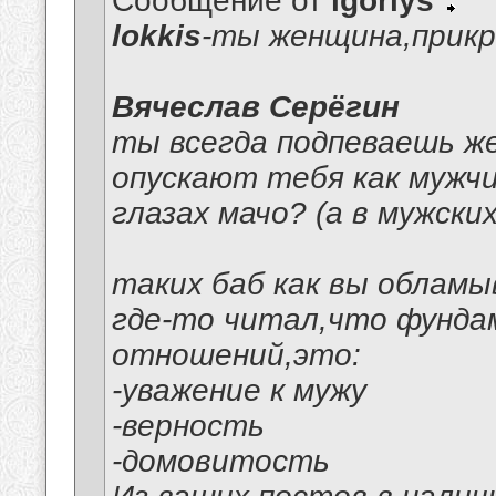
Сообщение от
igoriys
lokkis
-ты женщина,прикр
Вячеслав Серёгин
ты всегда подпеваешь же
опускают тебя как мужчи
глазах мачо? (а в мужских
таких баб как вы облам
где-то читал,что фунда
отношений,это:
-уважение к мужу
-верность
-домовитость