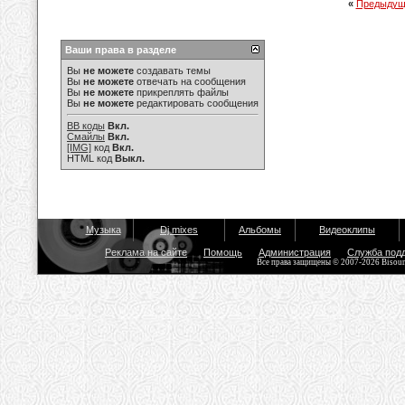
«
Предыдущ
Ваши права в разделе
Вы
не можете
создавать темы
Вы
не можете
отвечать на сообщения
Вы
не можете
прикреплять файлы
Вы
не можете
редактировать сообщения
BB коды
Вкл.
Смайлы
Вкл.
[IMG]
код
Вкл.
HTML код
Выкл.
Музыка
Dj mixes
Альбомы
Видеоклипы
Реклама на сайте
Помощь
Администрация
Служба под
Все права защищены © 2007-2026 Bisou