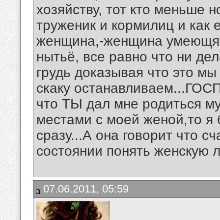
хозяйству, тот кто меньше 
труженик и кормилиц и как 
женщина,-женщина умеющяя
нытьё, все равно что ни де
грудь доказывая что это мы
скаку останавливаем...ГОС
что ТЫ дал мне родиться м
местами с моей женой,то я 
сразу...А она говорит что с
состоянии понять женскую ло
07.06.2011, 05:59