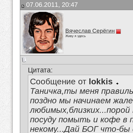
07.06.2011, 20:47
Вячеслав Серёгин
Живу я здесь
Цитата:
Сообщение от
lokkis
Таничка,ты меня правиль
поздно мы начинаем жал
любимых,близких...порой 
посуду помыть и кофе в 
некому...Дай БОГ что-бы 