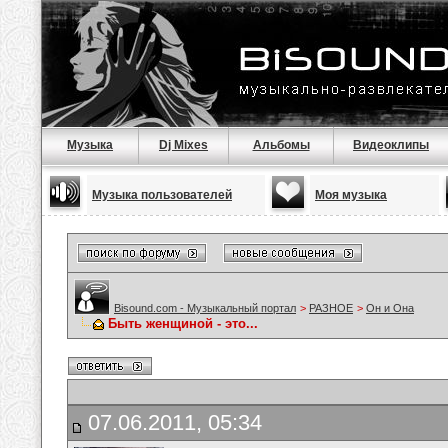
Музыка
Dj Mixes
Альбомы
Видеоклипы
Музыка пользователей
Моя музыка
Bisound.com - Музыкальный портал
>
РАЗНОЕ
>
Он и Она
Быть женщиной - это...
07.06.2011, 05:34