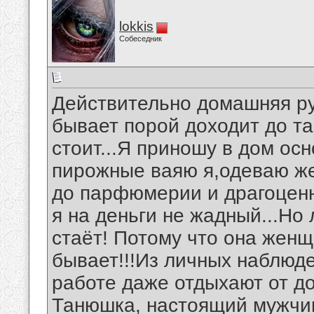
lokkis
Собеседник
Действительно домашняя ру
бывает порой доходит до та
стоит...Я приношу в дом ос
пирожные ваяю я,одеваю жен
до парфюмерии и драгоценн
я на деньги не жадный...Но 
стаёт! Потому что она жен
бывает!!!Из личных наблюд
работе даже отдыхают от до
Танюшка, настоящий мужчин