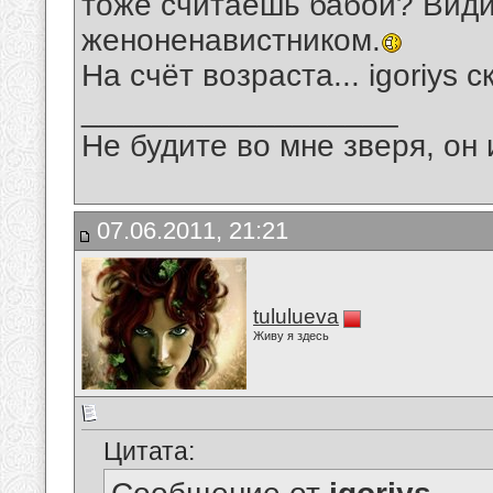
тоже считаешь бабой? Види
женоненавистником.
На счёт возраста... igoriys 
__________________
Не будите во мне зверя, он 
07.06.2011, 21:21
tululueva
Живу я здесь
Цитата: