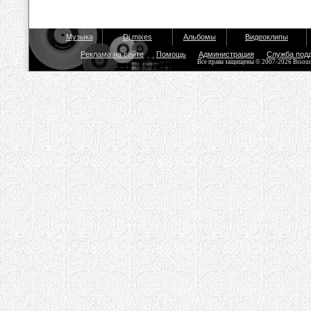
Музыка
Dj mixes
Альбомы
Видеоклипы
Реклама на сайте
Помощь
Администрация
Служба под
Все права защищены © 2007-2026 Bisou