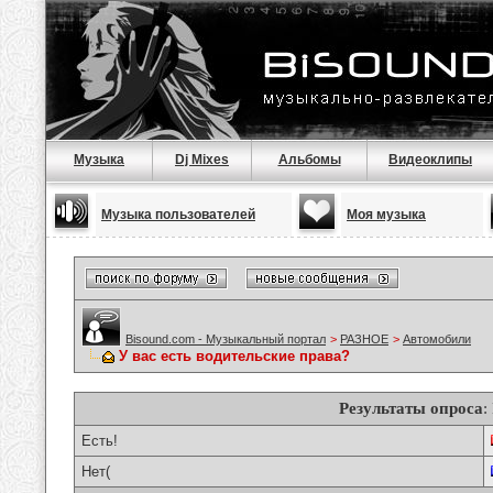
Музыка
Dj Mixes
Альбомы
Видеоклипы
Музыка пользователей
Моя музыка
Bisound.com - Музыкальный портал
>
РАЗНОЕ
>
Автомобили
У вас есть водительские права?
Результаты опроса
:
Есть!
Нет(