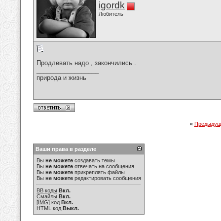
igordk
Любитель
Продлевать надо , закончились .
__________________
природа и жизнь
«
Предыдущ
Ваши права в разделе
Вы
не можете
создавать темы
Вы
не можете
отвечать на сообщения
Вы
не можете
прикреплять файлы
Вы
не можете
редактировать сообщения
BB коды
Вкл.
Смайлы
Вкл.
[IMG]
код
Вкл.
HTML код
Выкл.