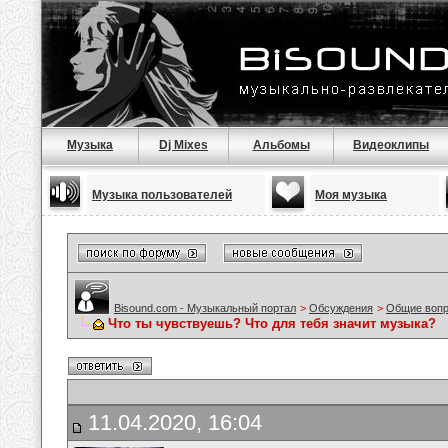
Музыка
Dj Mixes
Альбомы
Видеоклипы
Музыка пользователей
Моя музыка
Bisound.com - Музыкальный портал
>
Обсуждения
>
Общие воп
Что ты чувствуешь? Что для тебя значит музыка?
11.04.2020, 16:04