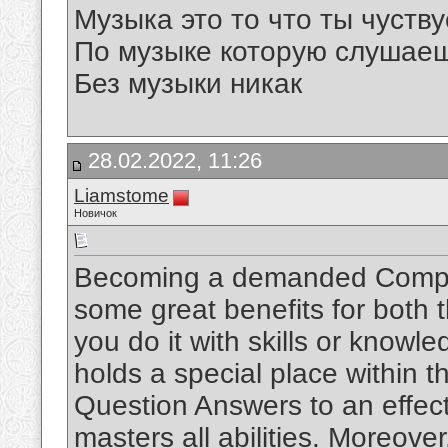
Музыка это то что ты чуств
По музыке которую слушаеш
Без музыки никак
28.02.2022, 11:26
Liamstome
Новичок
Becoming a demanded CompTI
some great benefits for both 
you do it with skills or knowledg
holds a special place within t
Question Answers to an effect
masters all abilities. Moreove