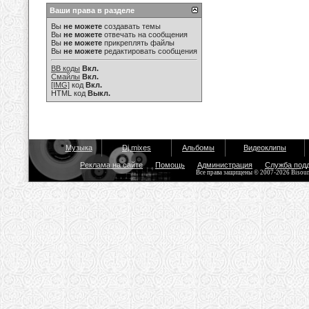
Ваши права в разделе
Вы
не можете
создавать темы
Вы
не можете
отвечать на сообщения
Вы
не можете
прикреплять файлы
Вы
не можете
редактировать сообщения
BB коды
Вкл.
Смайлы
Вкл.
[IMG]
код
Вкл.
HTML код
Выкл.
Музыка
Dj mixes
Альбомы
Видеоклипы
Реклама на сайте
Помощь
Администрация
Служба под
Все права защищены © 2007-2026 Bisou