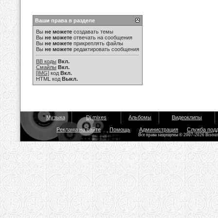
Ваши права в разделе
Вы
не можете
создавать темы
Вы
не можете
отвечать на сообщения
Вы
не можете
прикреплять файлы
Вы
не можете
редактировать сообщения
BB коды
Вкл.
Смайлы
Вкл.
[IMG]
код
Вкл.
HTML код
Выкл.
Музыка
Dj mixes
Альбомы
Видеоклипы
Реклама на сайте
Помощь
Администрация
Служба под
Все права защищены © 2007-2026 Bisou