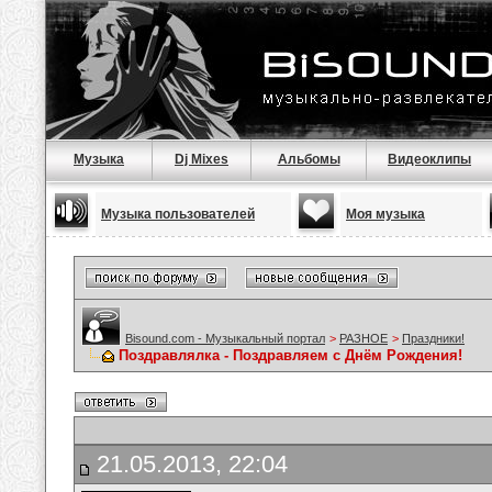
Музыка
Dj Mixes
Альбомы
Видеоклипы
Музыка пользователей
Моя музыка
Bisound.com - Музыкальный портал
>
РАЗНОЕ
>
Праздники!
Поздравлялка - Поздравляем с Днём Рождения!
21.05.2013, 22:04