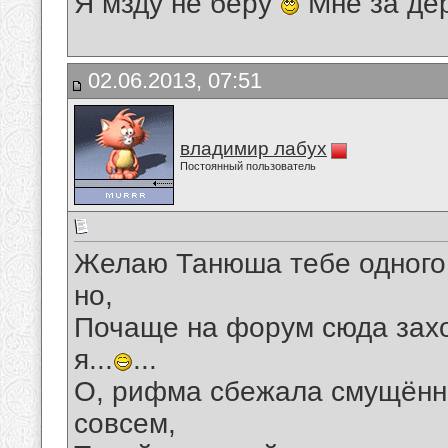
Я мзду не беру
Мне за де
02.06.2013, 07:51
владимир лабух
Постоянный пользователь
Желаю Танюша тебе одного
но,
Почаще на форум сюда заход
я...
...
О, рифма сбежала смущённа
совсем,