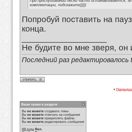
При прослушивании песни часто останавливаются, э
комплектации, подскажите)))))
Попробуй поставить на паузу
конца.
__________________
Не будите во мне зверя, он 
Последний раз редактировалось tu
«
Предыдущ
Ваши права в разделе
Вы
не можете
создавать темы
Вы
не можете
отвечать на сообщения
Вы
не можете
прикреплять файлы
Вы
не можете
редактировать сообщения
BB коды
Вкл.