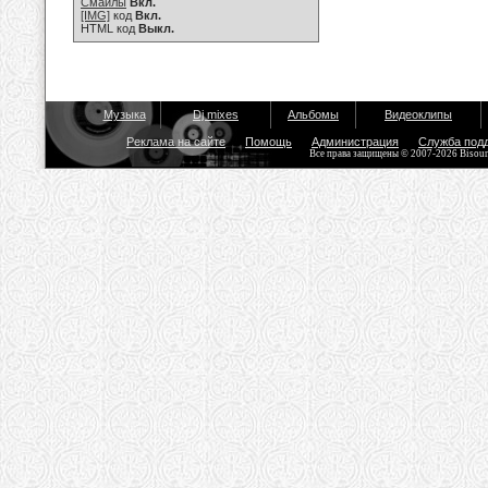
Смайлы
Вкл.
[IMG]
код
Вкл.
HTML код
Выкл.
Музыка
Dj mixes
Альбомы
Видеоклипы
Реклама на сайте
Помощь
Администрация
Служба под
Все права защищены © 2007-2026 Bisou