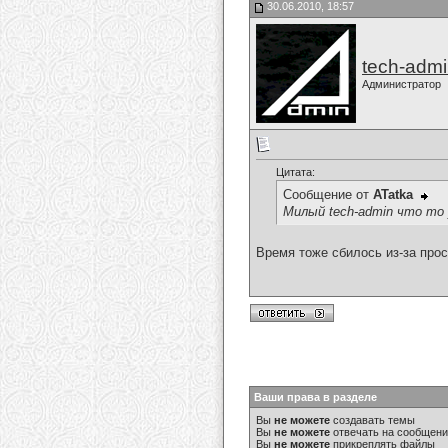
30.06.2010, 18:57
tech-adm
Администратор
Цитата:
Сообщение от
ATatka
Милый tech-admin что то у
Время тоже сбилось из-за прос
Ваши права в разделе
Вы
не можете
создавать темы
Вы
не можете
отвечать на сообщен
Вы
не можете
прикреплять файлы