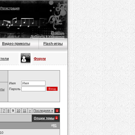
|
Регистрация
Помощь
Добавить в избранное
Видео приколы
Flash-игры
атели
Форум
Имя
Пароль
оты
<
7
8
9
10
11
>
Последняя
»
Опции темы
#
81
010