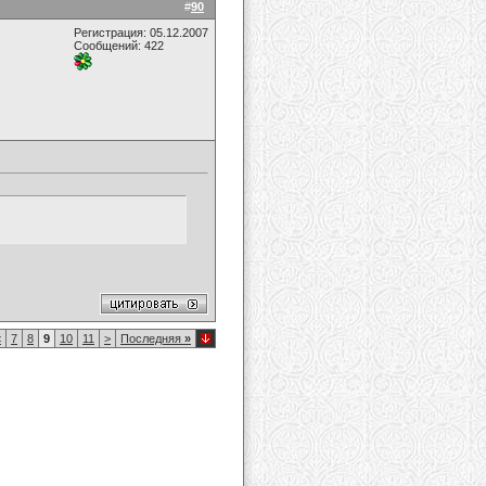
#
90
Регистрация: 05.12.2007
Сообщений: 422
<
7
8
9
10
11
>
Последняя
»