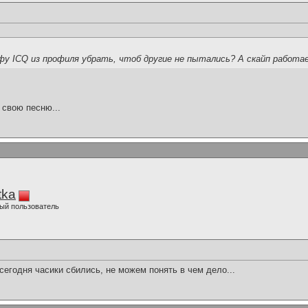
у ICQ из профиля убрать, чтоб другие не пытались? А скайп работа
 свою песню...
tka
ый пользователь
 сегодня часики сбились, не можем понять в чем дело...