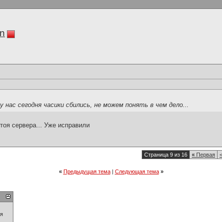
in
 нас сегодня часики сбились, не можем понять в чем дело...
тоя сервера... Уже исправили
Страница 9 из 16
«
Первая
«
Предыдущая тема
|
Следующая тема
»
ия