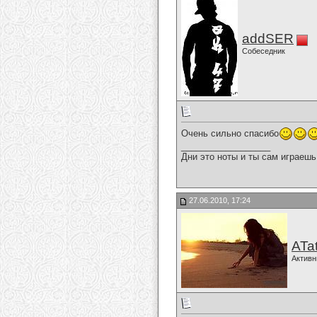
addSER
Собеседник
Очень сильно спасибо
__________________
Дни это ноты и ты сам играешь
27.06.2010, 17:24
ATa
Активн