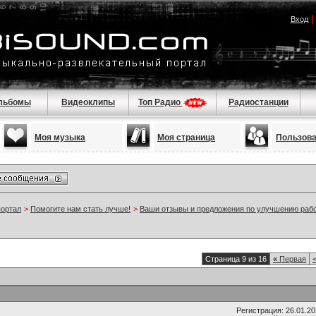
Вход
льбомы
Видеоклипы
Топ Радио
Радиостанции
Моя музыка
Моя страница
Пользов
портал
>
Помогите нам стать лучше!
>
Ваши отзывы и предложения по улучшению раб
Страница 9 из 16
«
Первая
Регистрация: 26.01.2