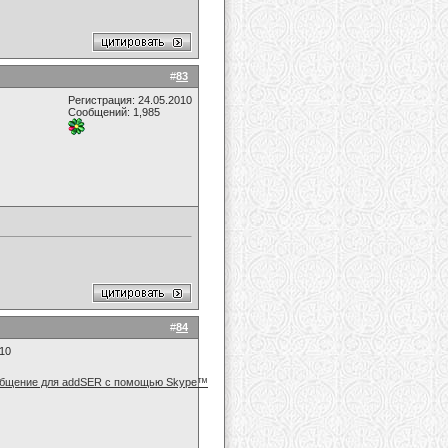
#
83
Регистрация: 24.05.2010
Сообщений: 1,985
#
84
010