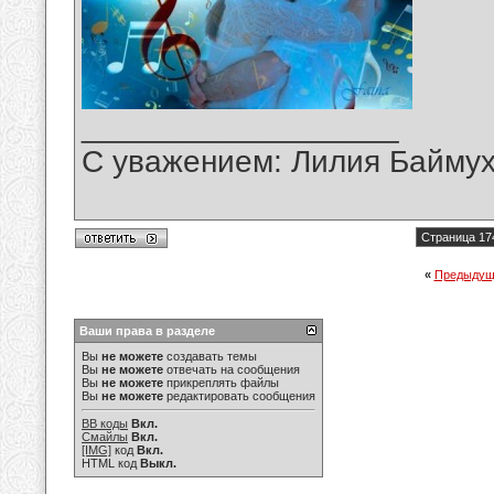
__________________
С уважением: Лилия Байму
Страница 17
«
Предыдущ
Ваши права в разделе
Вы
не можете
создавать темы
Вы
не можете
отвечать на сообщения
Вы
не можете
прикреплять файлы
Вы
не можете
редактировать сообщения
BB коды
Вкл.
Смайлы
Вкл.
[IMG]
код
Вкл.
HTML код
Выкл.