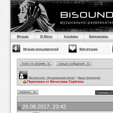
Музыка
Dj Mixes
Альбомы
Видеоклипы
Музыка пользователей
Моя музыка
Bisound.com - Музыкальный портал
>
Ваше творчество
Перепевки от Вячеслава Серёгина
Страница 17
26.08.2017, 23:42