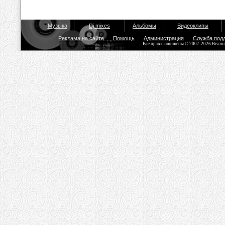
Музыка
Dj mixes
Альбомы
Видеоклипы
Реклама на сайте
Помощь
Администрация
Служба под
Все права защищены © 2007-2026 Bisou