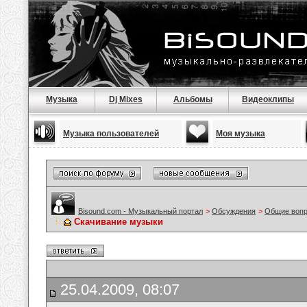
Музыка
Dj Mixes
Альбомы
Видеоклипы
Музыка пользователей
Моя музыка
Bisound.com - Музыкальный портал
>
Обсуждения
>
Общие воп
Скачивание музыки
25.04.2009, 08:07