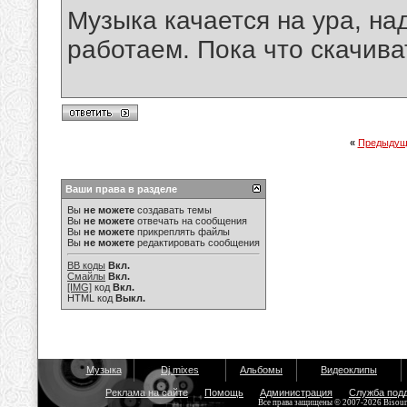
Музыка качается на ура, на
работаем. Пока что скачива
«
Предыдущ
Ваши права в разделе
Вы
не можете
создавать темы
Вы
не можете
отвечать на сообщения
Вы
не можете
прикреплять файлы
Вы
не можете
редактировать сообщения
BB коды
Вкл.
Смайлы
Вкл.
[IMG]
код
Вкл.
HTML код
Выкл.
Музыка
Dj mixes
Альбомы
Видеоклипы
Реклама на сайте
Помощь
Администрация
Служба под
Все права защищены © 2007-2026 Bisou