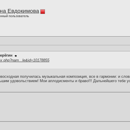
на Евдокимова
нный пользователь
ерёгин
ex.php?nam...le&id=10178855
евосходная получилась музыкальная композиция, все в гармонии: и слов
шим удовольствием! Мои аплодисменты и браво!!! Дальнейшего тебе усп