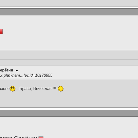
ерёгин
ex.php?nam...le&id=10178855
расно
...Браво, Вячеслав!!!!!