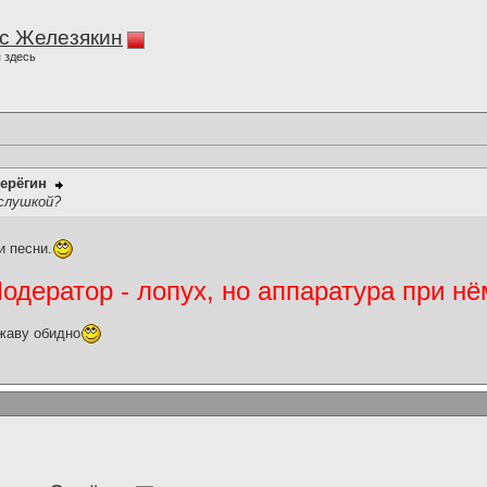
с Железякин
 здесь
ерёгин
ослушкой?
и песни.
дератор - лопух, но аппаратура при нё
жаву обидно