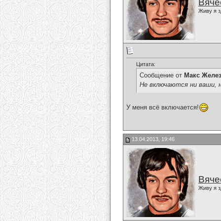
Вяче
Живу я з
Цитата:
Сообщение от
Макс Желе
Не включаются ни ваши, н
У меня всё включается!
13.04.2013, 19:46
Вяче
Живу я з