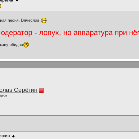
ерёгин
ная песня, Вячеслав!
дератор - лопух, но аппаратура при нё
жаву обидно
слав Серёгин
десь
зякин