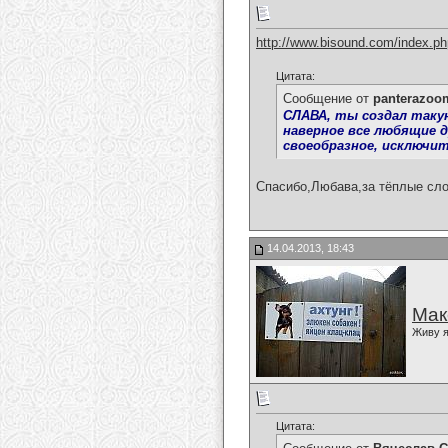
http://www.bisound.com/index.p
Цитата:
Сообщение от
panterazoo
СЛАВА, ты создал такую
наверное все любящие д
своеобразное, исключит
Спасибо,Любава,за тёплые сло
14.04.2013, 18:43
Мак
Живу я
Цитата: