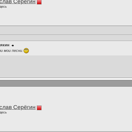
слав Серёгин
десь
зякин
и мои песни.
слав Серёгин
десь