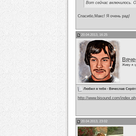
Вот сейчас включилось. О
Спасибо,Макс! Я очень рад!
20.04.2013, 16:25
Вяче
Живу я з
Любил я тебя - Вячеслав Серё
http://www.bisound.com/index.p
20.04.2013, 23:02