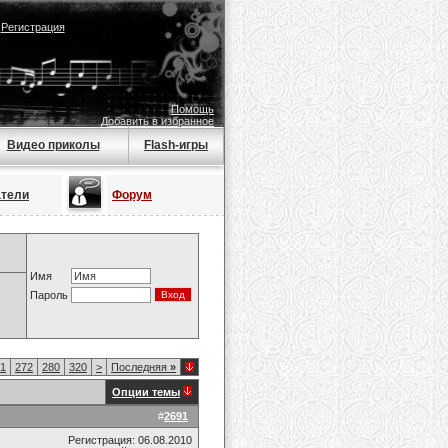
|
Регистрация
Помощь
Добавить в избранное
Видео приколы
Flash-игры
атели
Форум
Имя
Пароль
1
272
280
320
>
Последняя
»
Опции темы
#
2691
Регистрация: 06.08.2010