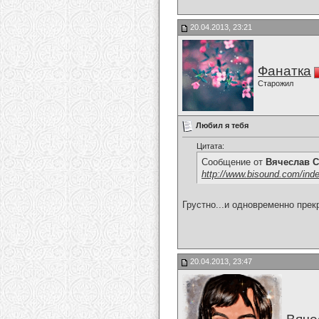
20.04.2013, 23:21
Фанатка
Старожил
Любил я тебя
Цитата:
Сообщение от
Вячеслав С
http://www.bisound.com/ind
Грустно...и одновременно прек
20.04.2013, 23:47