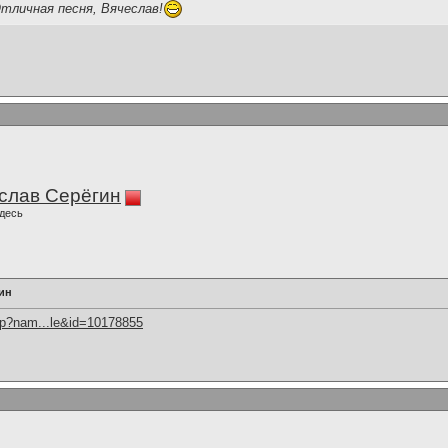
тличная песня, Вячеслав!
слав Серёгин
десь
гин
hp?nam...le&id=10178855