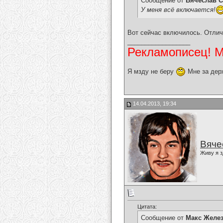
Сообщение от
Вячеслав С
У меня всё включается!
Вот сейчас включилось. Отлич
__________________
Рекламописец! Мо
Я мзду не беру
Мне за дер
14.04.2013, 19:34
Вяче
Живу я з
Цитата:
Сообщение от
Макс Желе