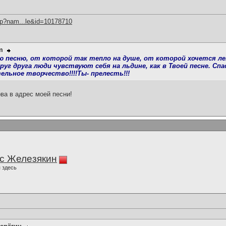
hp?nam...le&id=10178710
m
 песню, от которой так тепло на душе, от которой хочется лет
руг друга люди чувствуют себя на льдине, как в Твоей песне. Сп
ельное творчество!!!!Ты- прелесть!!!
ва в адрес моей песни!
с Железякин
 здесь