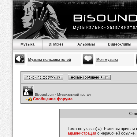
Музыка
Dj Mixes
Альбомы
Видеоклипы
Музыка пользователей
Моя музыка
Bisound.com - Музыкальный портал
Сообщение форума
Соо
Тема не указан(-а). Если вы пришли
администрации
о нерабочей ссылке.