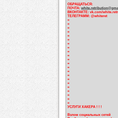
ОБРАЩАТЬСЯ:
ПОЧТА:
white.retribution@gm
ВКОНТАКТЕ: vk.com/white.retr
ТЕЛЕГРАММ: @whiteret
=
=
=
=
=
=
=
=
=
=
=
=
=
=
=
=
=
=
=
=
=
=
УСЛУГИ ХАКЕРА ! ! !
Взлом социальных сетей