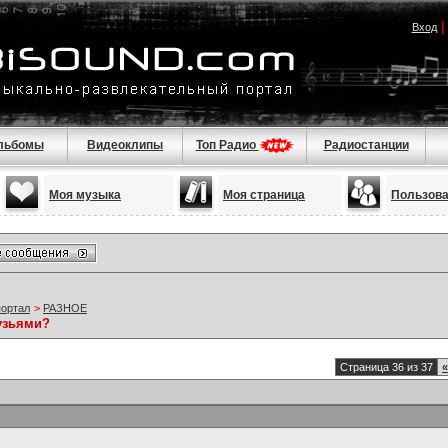
Вход
льбомы
Видеоклипы
Топ Радио
Радиостанции
Моя музыка
Моя страница
Пользов
портал
>
РАЗНОЕ
узьями?
Страница 36 из 37
«