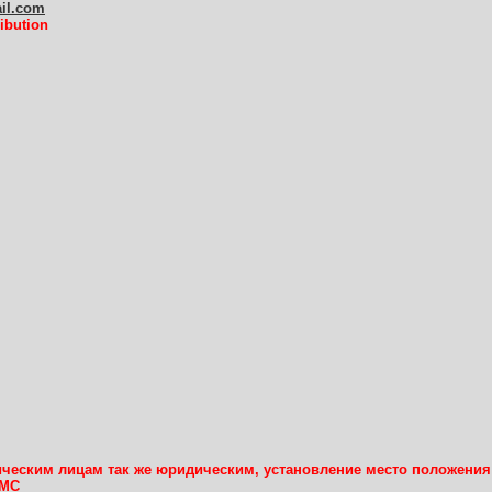
ail.com
ibution
ческим лицам так же юридическим, установление место положения
СМС