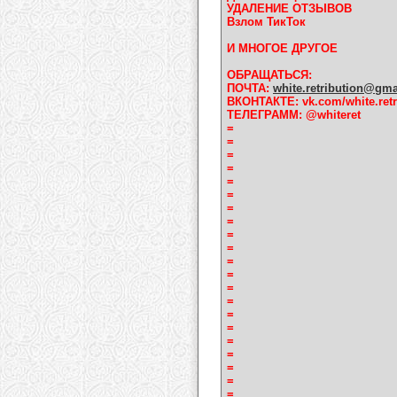
УДАЛЕНИЕ ОТЗЫВОВ
Взлом ТикТок
И МНОГОЕ ДРУГОЕ
ОБРАЩАТЬСЯ:
ПОЧТА:
white.retribution@gm
ВКОНТАКТЕ: vk.com/white.retr
ТЕЛЕГРАММ: @whiteret
=
=
=
=
=
=
=
=
=
=
=
=
=
=
=
=
=
=
=
=
=