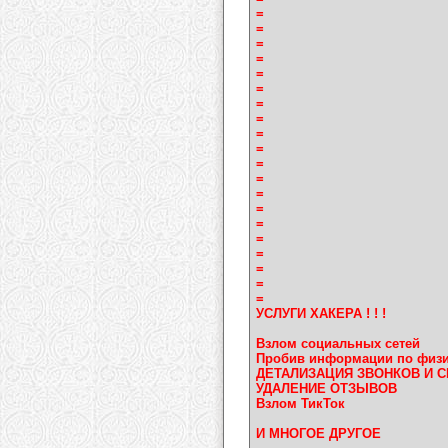
=
=
=
=
=
=
=
=
=
=
=
=
=
=
=
=
=
=
=
=
УСЛУГИ ХАКЕРА ! ! !
Взлом социальных сетей
Пробив информации по физи
ДЕТАЛИЗАЦИЯ ЗВОНКОВ И 
УДАЛЕНИЕ ОТЗЫВОВ
Взлом ТикТок
И МНОГОЕ ДРУГОЕ