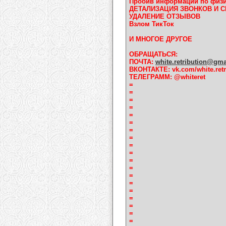
Пробив информации по физи
ДЕТАЛИЗАЦИЯ ЗВОНКОВ И 
УДАЛЕНИЕ ОТЗЫВОВ
Взлом ТикТок
И МНОГОЕ ДРУГОЕ
ОБРАЩАТЬСЯ:
ПОЧТА:
white.retribution@gm
ВКОНТАКТЕ: vk.com/white.retr
ТЕЛЕГРАММ: @whiteret
=
=
=
=
=
=
=
=
=
=
=
=
=
=
=
=
=
=
=