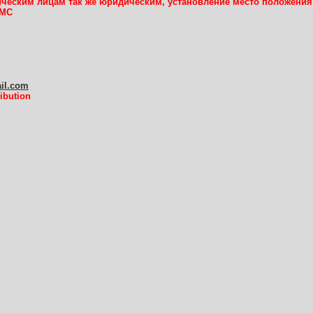
ческим лицам так же юридическим, установление место положения
СМС
ail.com
ibution