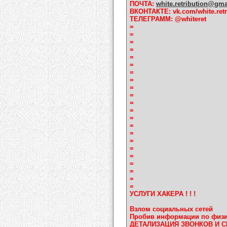
ПОЧТА:
white.retribution@gm
ВКОНТАКТЕ: vk.com/white.retr
ТЕЛЕГРАММ: @whiteret
=
=
=
=
=
=
=
=
=
=
=
=
=
=
=
=
=
=
=
=
=
=
УСЛУГИ ХАКЕРА ! ! !
Взлом социальных сетей
Пробив информации по физи
ДЕТАЛИЗАЦИЯ ЗВОНКОВ И 