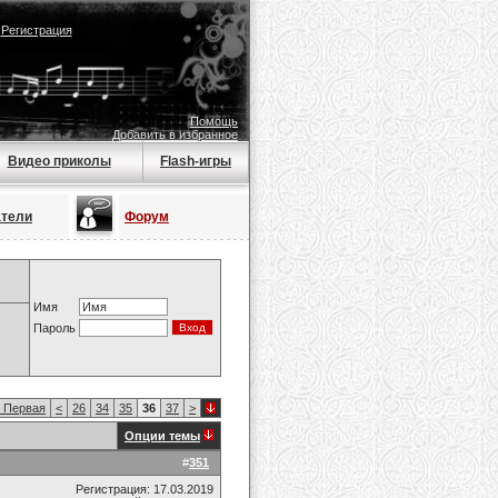
|
Регистрация
Помощь
Добавить в избранное
Видео приколы
Flash-игры
атели
Форум
Имя
Пароль
Первая
<
26
34
35
36
37
>
Опции темы
#
351
Регистрация: 17.03.2019