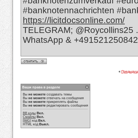
#banknotenzumverkauf #euro
#banknotennachrichten #bank
https://licitdocsonline.com/
TELEGRAM; @Roycollins25 
WhatsApp & +49152125084
«
Предыдущ
Ваши права в разделе
Вы
не можете
создавать темы
Вы
не можете
отвечать на сообщения
Вы
не можете
прикреплять файлы
Вы
не можете
редактировать сообщения
BB коды
Вкл.
Смайлы
Вкл.
[IMG]
код
Вкл.
HTML код
Выкл.