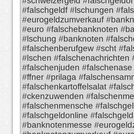
#schweizergeld #falschgeldon
#falschgeldf #lschungen #fa
#eurogeldzumverkauf #bank
#euro #falschebanknoten #b
#lschung #banknoten #falsch
#falschenberufgew #scht #fa
#lschen #falschenachrichten
#falschenjuden #falschenas
#ffner #prilaga #falschensam
#falschenkartoffelsalat #fa
#ckenzuwenden #falschenme
#falschenmensche #falschge
#falschgeldonline #falschgel
#banknotenmesse #eurogeld