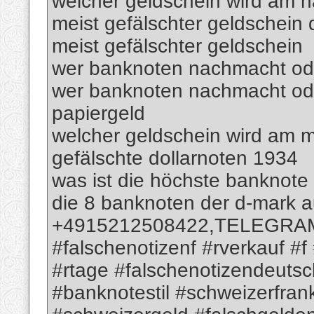
welcher geldschein wird am h
meist gefälschter geldschein 
meist gefälschter geldschein
wer banknoten nachmacht oder
wer banknoten nachmacht ode
papiergeld
welcher geldschein wird am m
gefälschte dollarnoten 1934
was ist die höchste banknote
die 8 banknoten der d-mark 
+4915212508422,TELEGRAM; 
#falschenotizenf #rverkauf #f
#rtage #falschenotizendeutsc
#banknotestil #schweizerfra