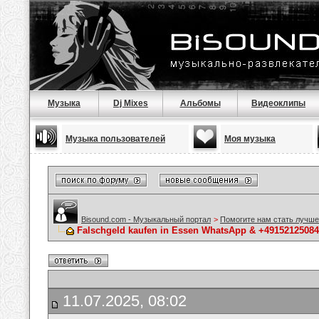
Музыка
Dj Mixes
Альбомы
Видеоклипы
Музыка пользователей
Моя музыка
Bisound.com - Музыкальный портал
>
Помогите нам стать лучше
Falschgeld kaufen in Essen WhatsApp & +49152125084
11.07.2025, 08:02