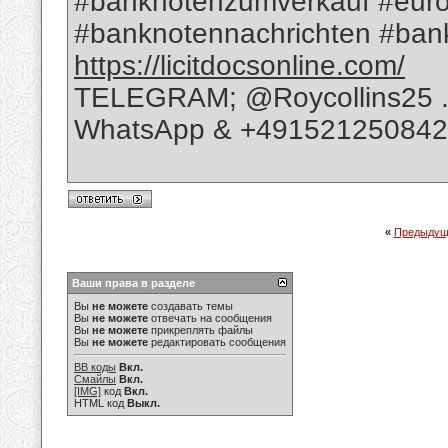
#banknotenzumverkauf #euro
#banknotennachrichten #bank
https://licitdocsonline.com/
TELEGRAM; @Roycollins25 
WhatsApp & +49152125084
«
Предыдущ
Ваши права в разделе
Вы
не можете
создавать темы
Вы
не можете
отвечать на сообщения
Вы
не можете
прикреплять файлы
Вы
не можете
редактировать сообщения
BB коды
Вкл.
Смайлы
Вкл.
[IMG]
код
Вкл.
HTML код
Выкл.