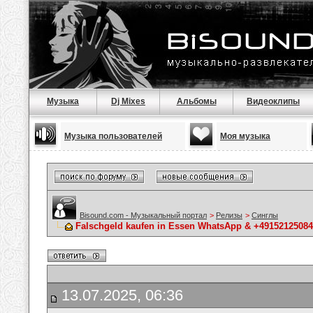
Музыка
Dj Mixes
Альбомы
Видеоклипы
Музыка пользователей
Моя музыка
Bisound.com - Музыкальный портал
>
Релизы
>
Синглы
Falschgeld kaufen in Essen WhatsApp & +49152125084
13.07.2025, 06:36