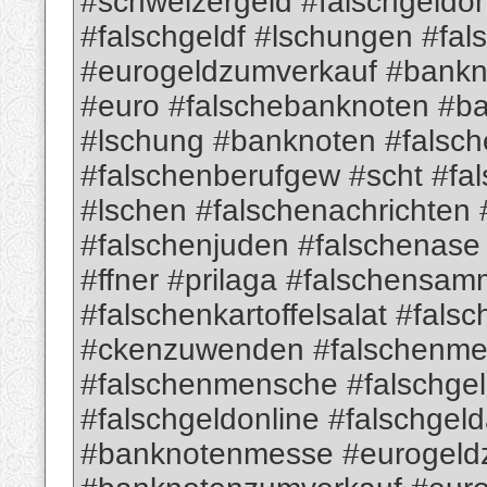
#schweizergeld #falschgeldon
#falschgeldf #lschungen #fa
#eurogeldzumverkauf #bank
#euro #falschebanknoten #b
#lschung #banknoten #falsch
#falschenberufgew #scht #fa
#lschen #falschenachrichten
#falschenjuden #falschenas
#ffner #prilaga #falschensam
#falschenkartoffelsalat #fa
#ckenzuwenden #falschenme
#falschenmensche #falschge
#falschgeldonline #falschgel
#banknotenmesse #eurogeld