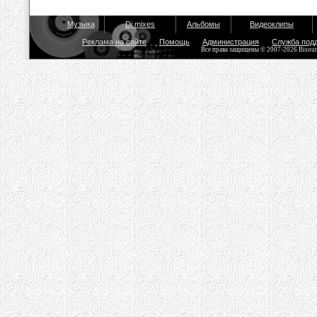
Музыка
Dj mixes
Альбомы
Видеоклипы
Реклама на сайте
Помощь
Администрация
Служба под
Все права защищены © 2007-2026 Bisou