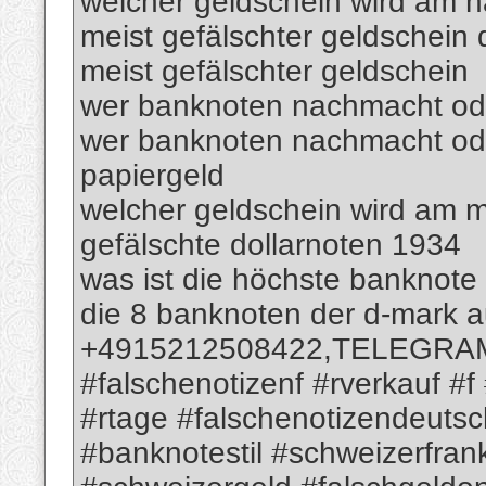
welcher geldschein wird am h
meist gefälschter geldschein 
meist gefälschter geldschein
wer banknoten nachmacht oder
wer banknoten nachmacht ode
papiergeld
welcher geldschein wird am m
gefälschte dollarnoten 1934
was ist die höchste banknote
die 8 banknoten der d-mark 
+4915212508422,TELEGRAM; 
#falschenotizenf #rverkauf #f
#rtage #falschenotizendeutsc
#banknotestil #schweizerfra