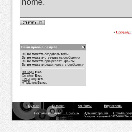
home.
«
Предыдущ
Ваши права в разделе
Вы
не можете
создавать темы
Вы
не можете
отвечать на сообщения
Вы
не можете
прикреплять файлы
Вы
не можете
редактировать сообщения
BB коды
Вкл.
Смайлы
Вкл.
[IMG]
код
Вкл.
HTML код
Выкл.
Музыка
Dj mixes
Альбомы
Видеоклипы
Реклама на сайте
Помощь
Администрация
Служба под
Все права защищены © 2007-2026 Bisou