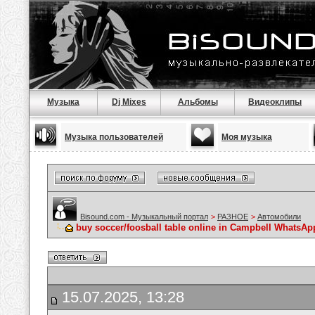
Музыка
Dj Mixes
Альбомы
Видеоклипы
Музыка пользователей
Моя музыка
Bisound.com - Музыкальный портал
>
РАЗНОЕ
>
Автомобили
buy soccer/foosball table online in Campbell WhatsA
15.07.2025, 13:28