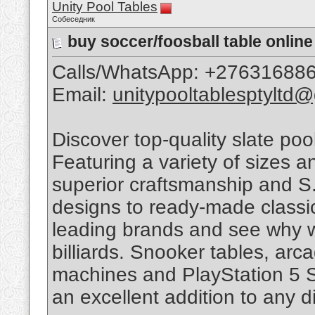
Unity Pool Tables
Собеседник
buy soccer/foosball table onli
Calls/WhatsApp: +27631688
Email:
unitypooltablesptyltd
Discover top-quality slate poo
Featuring a variety of sizes 
superior craftsmanship and 
designs to ready-made classic
leading brands and see why w
billiards. Snooker tables, arc
machines and PlayStation 5 S
an excellent addition to any 