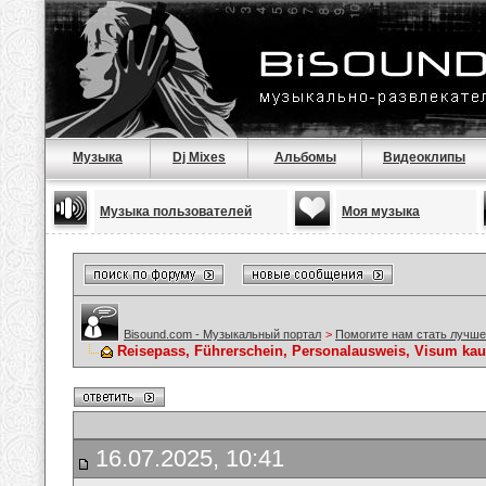
Музыка
Dj Mixes
Альбомы
Видеоклипы
Музыка пользователей
Моя музыка
Bisound.com - Музыкальный портал
>
Помогите нам стать лучше
Reisepass, Führerschein, Personalausweis, Visum kau
16.07.2025, 10:41