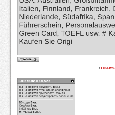
USA, Australien, Großbritanni
Italien, Finnland, Frankreich,
Niederlande, Südafrika, Span
Führerschein, Personalauswe
Green Card, TOEFL usw. # Ka
Kaufen Sie Origi
«
Предыдущ
Ваши права в разделе
Вы
не можете
создавать темы
Вы
не можете
отвечать на сообщения
Вы
не можете
прикреплять файлы
Вы
не можете
редактировать сообщения
BB коды
Вкл.
Смайлы
Вкл.
[IMG]
код
Вкл.
HTML код
Выкл.