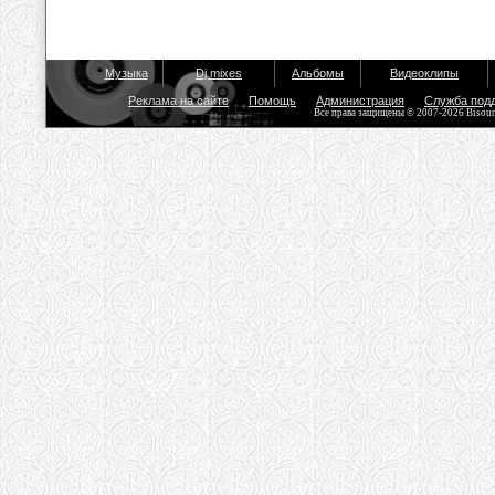
Музыка
Dj mixes
Альбомы
Видеоклипы
Реклама на сайте
Помощь
Администрация
Служба под
Все права защищены © 2007-2026 Bisou