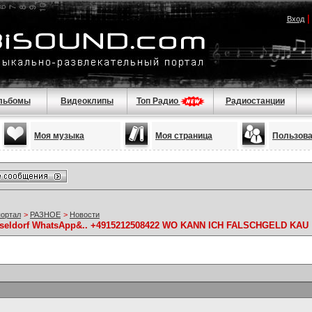
Вход
льбомы
Видеоклипы
Топ Радио
Радиостанции
Моя музыка
Моя страница
Пользов
портал
>
РАЗНОЕ
>
Новости
üsseldorf WhatsApp&.. +4915212508422 WO KANN ICH FALSCHGELD KAU