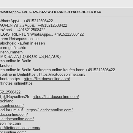
orf WhatsApp&.. +4915212508422 WO KANN ICH FALSCHGELD KAU
f WhatsApp&.. +4915212508422
UFEN WhatsApp&.. +4915212508422
atsApp&.. +4915212508422
EGISTRIERTEN WhatsApp&.. +4915212508422
hren Reisepass online
lschgeld kaufen in essen
bare gefälschte
riennummern
BR,MX,SA,ZA,ID,GR,UK,US,NZ,AU&)
n online in Berlin
nknoten
en online in Berlin Banknoten online kaufen kann +4915212508422
online in Berlinhttps .
https://licitdocsonline.com/
nknotenhttps .
https://licitdocsonline.com/
knotes onlinehttps
15212508422,
M; @Roycollins25 .
https://licitdocsonline.com/
tschland
docsonline.com/
land im umlauf .
https://licitdocsonline.com/
itdocsonline.com/
/licitdocsonline.com/
csonline.com/
ps://licitdocsonline.com/
tdocsonline.com/