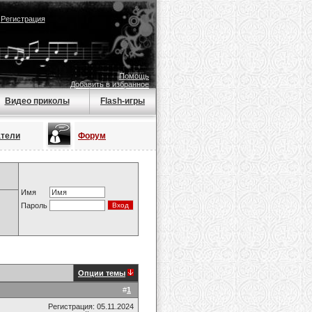
|
Регистрация
Помощь
Добавить в избранное
Видео приколы
Flash-игры
атели
Форум
Имя
Пароль
Опции темы
#
1
Регистрация: 05.11.2024