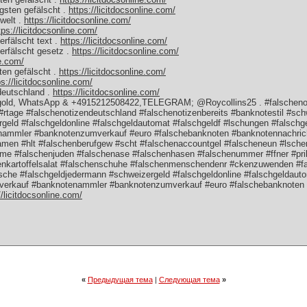
gsten gefälscht .
https://licitdocsonline.com/
 welt .
https://licitdocsonline.com/
tps://licitdocsonline.com/
rfälscht text .
https://licitdocsonline.com/
rfälscht gesetz .
https://licitdocsonline.com/
ne.com/
ten gefälscht .
https://licitdocsonline.com/
ps://licitdocsonline.com/
deutschland .
https://licitdocsonline.com/
 gold, WhatsApp & +4915212508422,TELEGRAM; @Roycollins25 . #falschenoti
#rtage #falschenotizendeutschland #falschenotizenbereits #banknotestil #sc
geld #falschgeldonline #falschgeldautomat #falschgeldf #lschungen #falsc
nammler #banknotenzumverkauf #euro #falschebanknoten #banknotennachric
men #hlt #falschenberufgew #scht #falschenaccountgel #falscheneun #lsche
eme #falschenjuden #falschenase #falschenhasen #falschenummer #ffner #pri
henkartoffelsalat #falschenschuhe #falschenmenschendenr #ckenzuwenden #
che #falschgeldjedermann #schweizergeld #falschgeldonline #falschgeldauto
erkauf #banknotenammler #banknotenzumverkauf #euro #falschebanknoten 
//licitdocsonline.com/
«
Предыдущая тема
|
Следующая тема
»