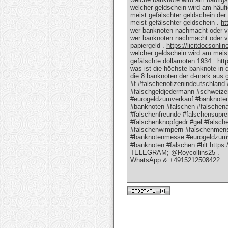
welcher geldschein wird am häufi
meist gefälschter geldschein der
meist gefälschter geldschein .
ht
wer banknoten nachmacht oder ve
wer banknoten nachmacht oder ve
papiergeld .
https://licitdocsonli
welcher geldschein wird am meis
gefälschte dollarnoten 1934 .
htt
was ist die höchste banknote in 
die 8 banknoten der d-mark aus
#f #falschenotizenindeutschland 
#falschgeldjedermann #schweizer
#eurogeldzumverkauf #banknote
#banknoten #falschen #falschena
#falschenfreunde #falschensupr
#falschenknopfgedr #gel #falsc
#falschenwimpern #falschenmens
#banknotenmesse #eurogeldzumv
#banknoten #falschen #hlt
https:
TELEGRAM; @Roycollins25 .
WhatsApp & +4915212508422