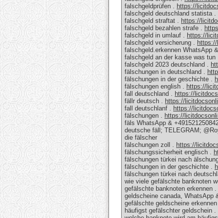
falschgeldprüfen .
https://licitdo
falschgeld deutschland statista .
falschgeld straftat .
https://licit
falschgeld bezahlen strafe .
https
falschgeld in umlauf .
https://lic
falschgeld versicherung .
https:/
falschgeld.erkennen WhatsApp 
falschgeld an der kasse was t
falschgeld 2023 deutschland .
ht
fälschungen in deutschland .
htt
fälschungen in der geschichte .
h
fälschungen english .
https://lic
fall deutschland .
https://licitdo
fällr deutsch .
https://licitdocson
fall deutschlanf .
https://licitdoc
fälschungen .
https://licitdocson
fäls WhatsApp & +491521250842
deutsche fäll; TELEGRAM; @Roy
die fälscher
fälschungen zoll .
https://licitdo
fälschungssicherheit englisch .
h
fälschungen türkei nach älschun
fälschungen in der geschichte .
h
fälschungen türkei nach deutsch
wie viele gefälschte banknoten w
gefälschte banknoten erkennen 
geldscheine canada, WhatsApp 
gefälschte geldscheine erkenn
häufigst gefälschter geldschein .
welche banknote wird am häufigs