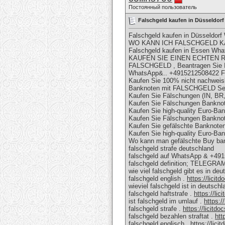
Постоянный пользователь
Falschgeld kaufen in Düsseld
Falschgeld kaufen in Düsseldor
WO KANN ICH FALSCHGELD KA
Falschgeld kaufen in Essen Wh
KAUFEN SIE EINEN ECHTEN R
FALSCHGELD , Beantragen Sie I
WhatsApp&.. +4915212508422 Fa
Kaufen Sie 100% nicht nachweis
Banknoten mit FALSCHGELD Se
Kaufen Sie Fälschungen (IN, 
Kaufen Sie Fälschungen Banknote
Kaufen Sie high-quality Euro-Ba
Kaufen Sie Fälschungen Banknot
Kaufen Sie gefälschte Banknoten 
Kaufen Sie high-quality Euro-Ba
Wo kann man gefälschte Buy ban
falschgeld strafe deutschland
falschgeld auf WhatsApp & +49
falschgeld definition; TELEGRA
wie viel falschgeld gibt es in deu
falschgeld english .
https://licit
wieviel falschgeld ist in deutsch
falschgeld haftstrafe .
https://lic
ist falschgeld im umlauf .
https:/
falschgeld strafe .
https://licitdo
falschgeld bezahlen straftat .
htt
falschgeld englisch .
https://lici