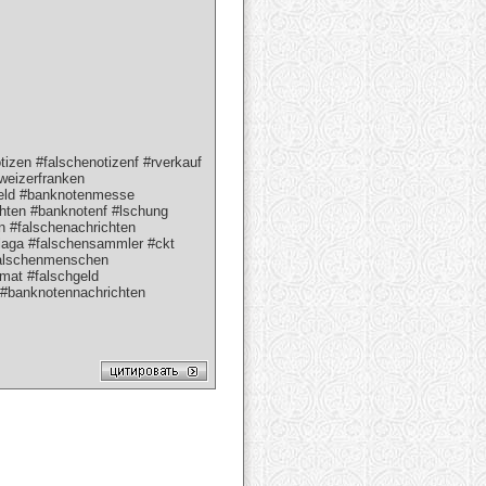
zen #falschenotizenf #rverkauf
hweizerfranken
hgeld #banknotenmesse
hten #banknotenf #lschung
n #falschenachrichten
laga #falschensammler #ckt
falschenmenschen
mat #falschgeld
#banknotennachrichten