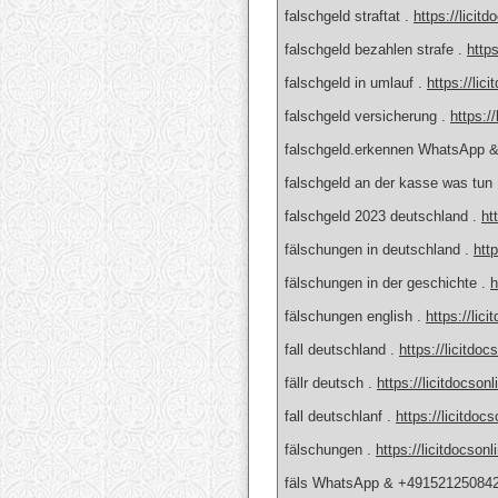
falschgeld straftat .
https://licit
falschgeld bezahlen strafe .
https
falschgeld in umlauf .
https://lic
falschgeld versicherung .
https:/
falschgeld.erkennen WhatsApp 
falschgeld an der kasse was t
falschgeld 2023 deutschland .
ht
fälschungen in deutschland .
htt
fälschungen in der geschichte .
h
fälschungen english .
https://lic
fall deutschland .
https://licitdo
fällr deutsch .
https://licitdocson
fall deutschlanf .
https://licitdoc
fälschungen .
https://licitdocson
fäls WhatsApp & +491521250842