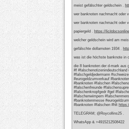
meist gefälschter geldschein .
ht
wer banknoten nachmacht oder ve
wer banknoten nachmacht oder ve
papiergeld .
https://licitdocsonli
welcher geldschein wird am meis
gefälschte dollarnoten 1934 .
htt
was ist die höchste banknote in 
die 8 banknoten der d-mark aus
#f #falschenotizenindeutschland 
#falschgeldjedermann #schweizer
#eurogeldzumverkauf #banknote
#banknoten #falschen #falschena
#falschenfreunde #falschensupr
#falschenknopfgedr #gel #falsc
#falschenwimpern #falschenmens
#banknotenmesse #eurogeldzumv
#banknoten #falschen #hlt
https:
TELEGRAM; @Roycollins25 .
WhatsApp & +4915212508422