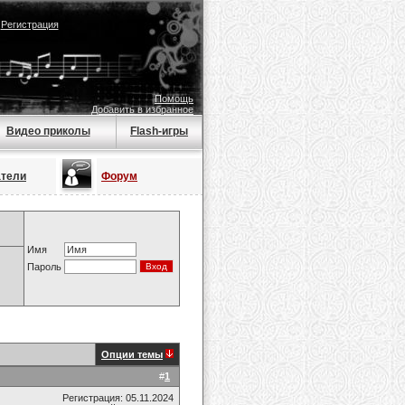
|
Регистрация
Помощь
Добавить в избранное
Видео приколы
Flash-игры
атели
Форум
Имя
Пароль
Опции темы
#
1
Регистрация: 05.11.2024