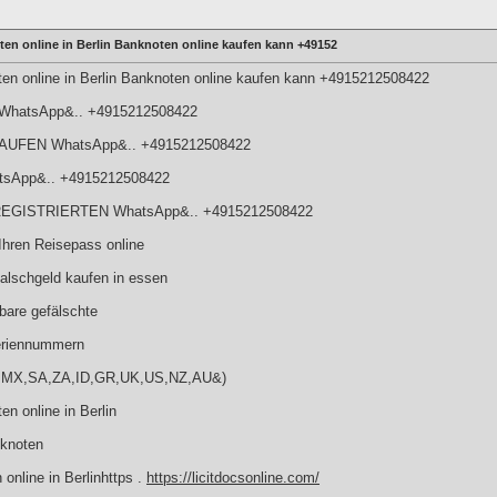
en online in Berlin Banknoten online kaufen kann +49152
en online in Berlin Banknoten online kaufen kann +4915212508422
f WhatsApp&.. +4915212508422
UFEN WhatsApp&.. +4915212508422
atsApp&.. +4915212508422
EGISTRIERTEN WhatsApp&.. +4915212508422
hren Reisepass online
lschgeld kaufen in essen
bare gefälschte
riennummern
BR,MX,SA,ZA,ID,GR,UK,US,NZ,AU&)
n online in Berlin
nknoten
online in Berlinhttps .
https://licitdocsonline.com/