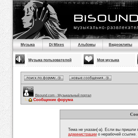
Музыка
Dj Mixes
Альбомы
Видеоклипы
Музыка пользователей
Моя музыка
Bisound.com - Музыкальный портал
Сообщение форума
Соо
Тема не указан(-а). Если вы пришли
администрации
о нерабочей ссылке.