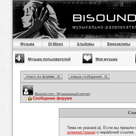
Музыка
Dj Mixes
Альбомы
Видеоклипы
Музыка пользователей
Моя музыка
Bisound.com - Музыкальный портал
Сообщение форума
Соо
Тема не указан(-а). Если вы пришли
администрации
о нерабочей ссылке.