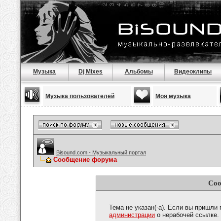
Музыка
Dj Mixes
Альбомы
Видеоклипы
Музыка пользователей
Моя музыка
Bisound.com - Музыкальный портал
Сообщение форума
Соо
Тема не указан(-а). Если вы пришли
администрации
о нерабочей ссылке.