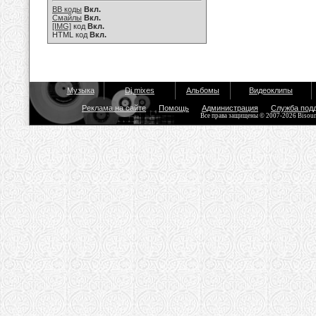
BB коды
Вкл.
Смайлы
Вкл.
[IMG]
код
Вкл.
HTML код
Вкл.
Музыка
Dj mixes
Альбомы
Видеоклипы
Реклама на сайте
Помощь
Администрация
Служба под
Все права защищены © 2007-2026 Bisou