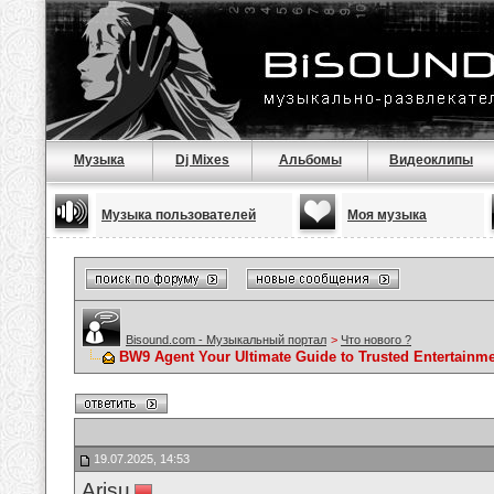
Музыка
Dj Mixes
Альбомы
Видеоклипы
Музыка пользователей
Моя музыка
Bisound.com - Музыкальный портал
>
Что нового ?
BW9 Agent Your Ultimate Guide to Trusted Entertainme
19.07.2025, 14:53
Arisu