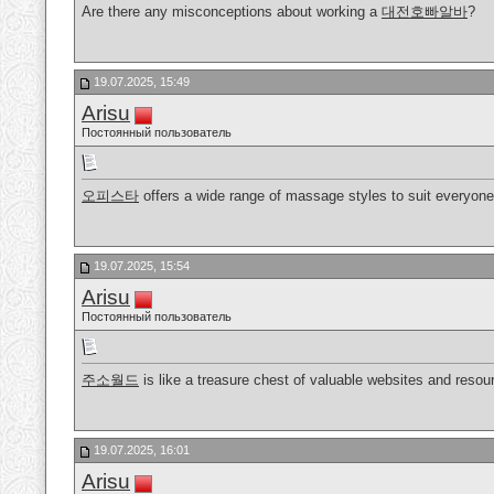
Are there any misconceptions about working a
대전호빠알바
?
19.07.2025, 15:49
Arisu
Постоянный пользователь
오피스타
offers a wide range of massage styles to suit everyone
19.07.2025, 15:54
Arisu
Постоянный пользователь
주소월드
is like a treasure chest of valuable websites and resou
19.07.2025, 16:01
Arisu