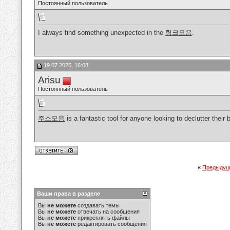
Постоянный пользователь
I always find something unexpected in the
링크모음
.
19.07.2025, 16:08
Arisu
Постоянный пользователь
주소모음
is a fantastic tool for anyone looking to declutter their 
«
Предыдущ
Ваши права в разделе
Вы
не можете
создавать темы
Вы
не можете
отвечать на сообщения
Вы
не можете
прикреплять файлы
Вы
не можете
редактировать сообщения