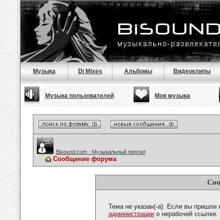
Музыка
Dj Mixes
Альбомы
Видеоклипы
Музыка пользователей
Моя музыка
Bisound.com - Музыкальный портал
Сообщение форума
Соо
Тема не указан(-а). Если вы пришли
администрации
о нерабочей ссылке.