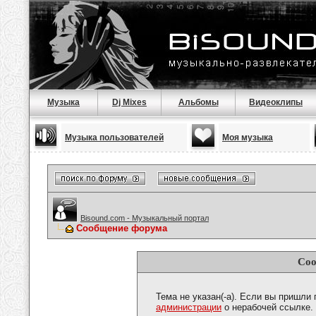
Музыка
Dj Mixes
Альбомы
Видеоклипы
Музыка пользователей
Моя музыка
Bisound.com - Музыкальный портал
Сообщение форума
Соо
Тема не указан(-а). Если вы пришли
администрации
о нерабочей ссылке.