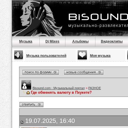
Музыка
Dj Mixes
Альбомы
Видеоклипы
Музыка пользователей
Моя музыка
Bisound.com - Музыкальный портал
>
РАЗНОЕ
Где обменять валюту в Пхукете?
19.07.2025, 16:40