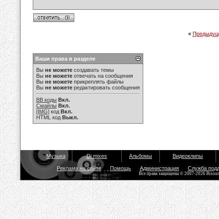
«
Предыдущ
Ваши права в разделе
Вы
не можете
создавать темы
Вы
не можете
отвечать на сообщения
Вы
не можете
прикреплять файлы
Вы
не можете
редактировать сообщения
BB коды
Вкл.
Смайлы
Вкл.
[IMG]
код
Вкл.
HTML код
Выкл.
Музыка
Dj mixes
Альбомы
Видеоклипы
Реклама на сайте
Помощь
Администрация
Служба под
Все права защищены © 2007-2026 Bisou