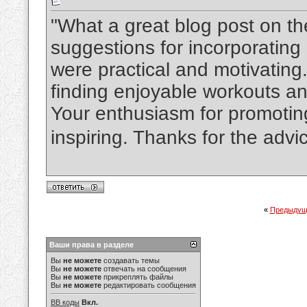
"What a great blog post on the
suggestions for incorporating p
were practical and motivating.
finding enjoyable workouts an
Your enthusiasm for promoting 
inspiring. Thanks for the advic
«
Предыдущ
Ваши права в разделе
Вы
не можете
создавать темы
Вы
не можете
отвечать на сообщения
Вы
не можете
прикреплять файлы
Вы
не можете
редактировать сообщения
BB коды
Вкл.