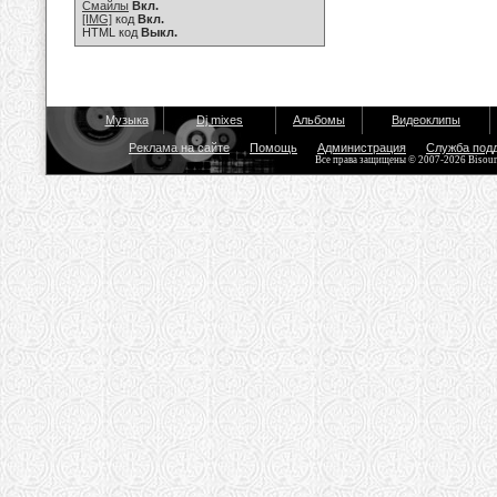
Смайлы
Вкл.
[IMG]
код
Вкл.
HTML код
Выкл.
Музыка
Dj mixes
Альбомы
Видеоклипы
Реклама на сайте
Помощь
Администрация
Служба под
Все права защищены © 2007-2026 Bisou