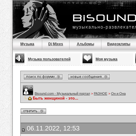
Музыка
Dj Mixes
Альбомы
Видеоклипы
Музыка пользователей
Моя музыка
Bisound.com - Музыкальный портал
>
РАЗНОЕ
>
Он и Она
Быть женщиной - это...
06.11.2022, 12:53